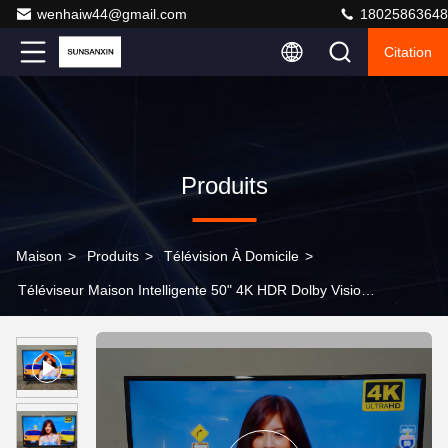
wenhaiw44@gmail.com
18025863648
Citation
Produits
Maison
>
Produits
>
Télévision À Domicile
>
Téléviseur Maison Intelligente 50" 4K HDR Dolby Vision
& Atmos Wi-Fi