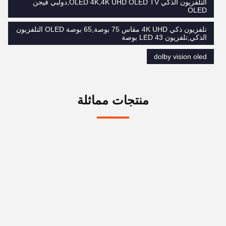
التلفزيون الذكي OLED 4K,4K UHD OLED TV,دولبي فيجن
OLED
تلفزيون ذكي 4K UHD مقاس 75 بوصة,65 بوصة OLED التلفزيون
الذكي,تلفزيون LED 43 بوصة
dolby vision oled
منتجات مماثلة