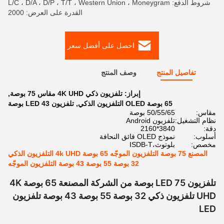
شروط الدفع: L/C ، D/A ، D/P ، T/T ، Western Union ، Moneygram
القدرة على العرض: 2000
احصل على أفضل سعر
تفاصيل المنتج
وصف المنتج
إبراز:
تلفزيون ذكي 4K UHD مقاس 75 بوصة
,
65 بوصة OLED التلفزيون الذكي
,
تلفزيون LED 43 بوصة
مقاس:
50/55/65 بوصة
نظام التشغيل:
تلفزيون Android
دقة:
3840*2160
أسلوب:
نموذج OLED فائق النحافة
مخصص:
بلوتوث،ISDB-T
المصنع 75 بوصة التلفزيون الموجّه 65 بوصة 4k UHD التلفزيون الذكي
32 بوصة 55 بوصة 43 بوصة التلفزيون الموجّه
تلفزيون LED 75 بوصة من الشركة المصنعة 65 بوصة 4K
UHD تلفزيون ذكي 32 بوصة 55 بوصة 43 بوصة تلفزيون
LED