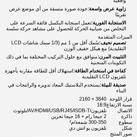
واقعية
زاوية عرض واسعة:
جودة صورة متسقة من أي موضع عرض
تقريبًا
الاستجابة الفورية:
تعمل استجابة البكسل فائقة السرعة على
التخلص من ضبابية الحركة للحصول على مشاهد حركة سلسة
الميزات المتقدمة
تصميم نحيف:
سُمك أقل من 1 مم (1/3 سمك شاشات LCD
التقليدية) مع هيكل خفيف الوزن
التثبيت المرن:
متوافق مع حلول التركيب المختلفة بما في ذلك
التكوينات المنحنية
كفاءة في استخدام الطاقة:
استهلاك أقل للطاقة مقارنة بأجهزة
تلفزيون LCD التقليدية
صديقة للبيئة:
يستخدم البلاستيك المعاد تدويره والراتنجات في
البناء
قرار اللوحة
3840 × 2160
نسبة الارتفاع
16:9
الاتصال
تلفزيون/AV/HDMI/USB/RJ45/ISDB-T/بلوتوث
ذاكرة
2 جيجا رام + 16 جيجا تخزين
سطوع
300-350 شمعة/م²
شكل
تلفزيون يو اتش دي
صور المنتج