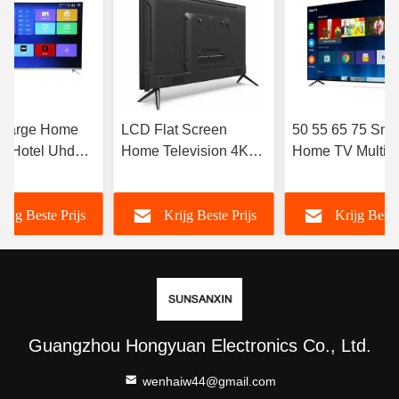
 Large Home
LCD Flat Screen
50 55 65 75 Sma
v Hotel Uhd
Home Television 4K
Home TV Multi-
v 4k Led
Full HD LED High
Languages Smar
Resolution Smart TV
Met Wifi OEM 
rijg Beste Prijs
Krijg Beste Prijs
Krijg Beste
98 100 105 110 inch
Guangzhou Hongyuan Electronics Co., Ltd.
wenhaiw44@gmail.com