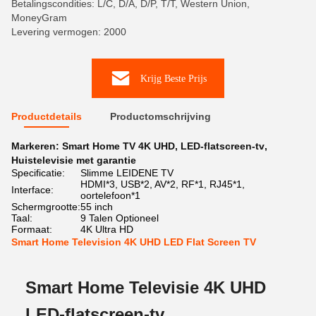
Betalingscondities: L/C, D/A, D/P, T/T, Western Union,
MoneyGram
Levering vermogen: 2000
Krijg Beste Prijs
Productdetails
Productomschrijving
Markeren:
Smart Home TV 4K UHD
,
LED-flatscreen-tv
,
Huistelevisie met garantie
Specificatie:
Slimme LEIDENE TV
HDMI*3, USB*2, AV*2, RF*1, RJ45*1,
Interface:
oortelefoon*1
Schermgrootte:
55 inch
Taal:
9 Talen Optioneel
Formaat:
4K Ultra HD
Smart Home Television 4K UHD LED Flat Screen TV
Smart Home Televisie 4K UHD
LED-flatscreen-tv