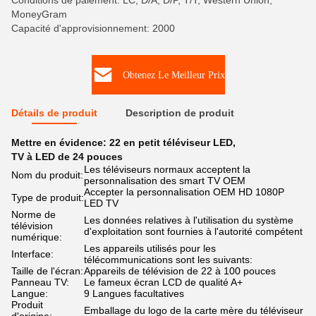
Conditions de paiement: LC, D/A, D/P, T/T, Western Union,
MoneyGram
Capacité d'approvisionnement: 2000
Obtenez Le Meilleur Prix
Détails de produit
Description de produit
Mettre en évidence:
22 en petit téléviseur LED
,
TV à LED de 24 pouces
Les téléviseurs normaux acceptent la
Nom du produit:
personnalisation des smart TV OEM
Accepter la personnalisation OEM HD 1080P
Type de produit:
LED TV
Norme de
Les données relatives à l'utilisation du système
télévision
d'exploitation sont fournies à l'autorité compétent
numérique:
Les appareils utilisés pour les
Interface:
télécommunications sont les suivants:
Taille de l'écran:
Appareils de télévision de 22 à 100 pouces
Panneau TV:
Le fameux écran LCD de qualité A+
Langue:
9 Langues facultatives
Produit
Emballage du logo de la carte mère du téléviseur