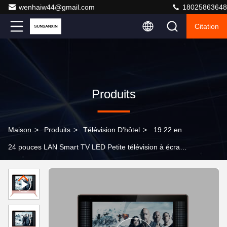
wenhaiw44@gmail.com
18025863648
Citation
Produits
Maison
>
Produits
>
Télévision D'hôtel
>
19 22 en
24 pouces LAN Smart TV LED Petite télévision à écran
plat Smart 27 pouces téléviseurs