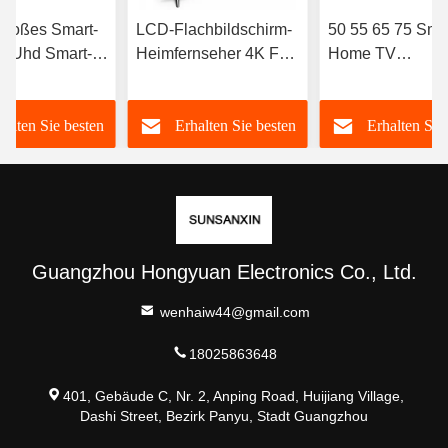
 großes Smart-
LCD-Flachbildschirm-
50 55 65 75 Sma
l Uhd Smart-
Heimfernseher 4K Full
Home TV
LED Android
HD LED
Mehrsprachig Sm
Hochauflösung Smart
TV mit WLAN O
halten Sie besten
Erhalten Sie besten
Erhalten Sie
TV 98 100 105 110
ODM
Zoll
Preis
Preis
Preis
Guangzhou Hongyuan Electronics Co., Ltd.
wenhaiw44@gmail.com
18025863648
401, Gebäude C, Nr. 2, Anping Road, Huijiang Village,
Dashi Street, Bezirk Panyu, Stadt Guangzhou