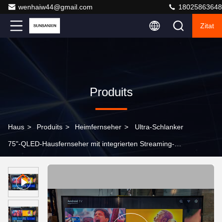
wenhaiw44@gmail.com
18025863648
Zitat
Produits
Haus
>
Produits
>
Heimfernseher
>
Ultra-Schlanker
75"-QLED-Hausfernseher mit integrierten Streaming-
Apps