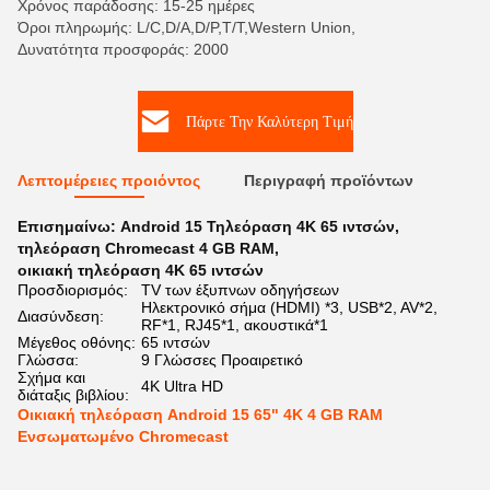
Χρόνος παράδοσης: 15-25 ημέρες
Όροι πληρωμής: L/C,D/A,D/P,T/T,Western Union,
Δυνατότητα προσφοράς: 2000
Πάρτε Την Καλύτερη Τιμή
Λεπτομέρειες προιόντος
Περιγραφή προϊόντων
Επισημαίνω:
Android 15 Τηλεόραση 4K 65 ιντσών
,
τηλεόραση Chromecast 4 GB RAM
,
οικιακή τηλεόραση 4K 65 ιντσών
Προσδιορισμός:
TV των έξυπνων οδηγήσεων
Ηλεκτρονικό σήμα (HDMI) *3, USB*2, AV*2,
Διασύνδεση:
RF*1, RJ45*1, ακουστικά*1
Μέγεθος οθόνης:
65 ιντσών
Γλώσσα:
9 Γλώσσες Προαιρετικό
Σχήμα και
4K Ultra HD
διάταξις βιβλίου:
Οικιακή τηλεόραση Android 15 65" 4K 4 GB RAM
Ενσωματωμένο Chromecast