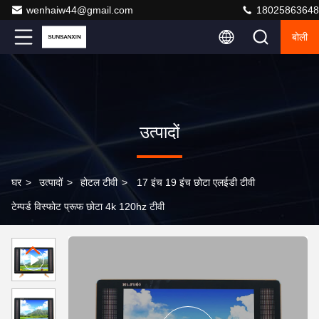
wenhaiw44@gmail.com
18025863648
बोली
उत्पादों
घर
>
उत्पादों
>
होटल टीवी
>
17 इंच 19 इंच छोटा एलईडी टीवी
टेम्पर्ड विस्फोट प्रूफ छोटा 4k 120hz टीवी