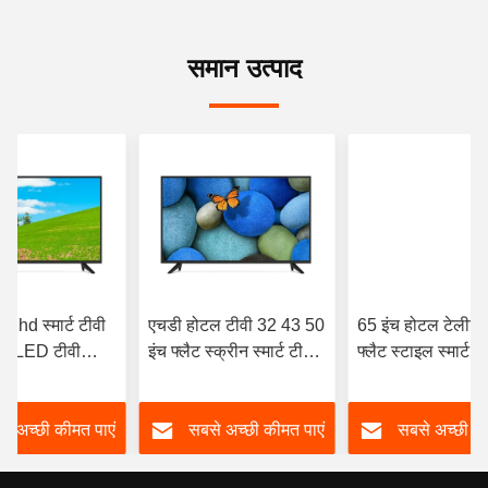
समान उत्पाद
hd स्मार्ट टीवी
एचडी होटल टीवी 32 43 50
65 इंच होटल टेलीव
्ट QLED टीवी
इंच फ्लैट स्क्रीन स्मार्ट टीवी
फ्लैट स्टाइल स्मार्ट 3
कमरे के लिए 43
2k 4K एंड्रॉयड एलईडी
4k टीवी 9 भाषाएँ
 इंच एलईडी
यूएसबी OEM Oled
े अच्छी कीमत पाएं
सबसे अच्छी कीमत पाएं
सबसे अच्छी की