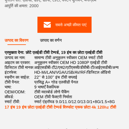
भुगतान शर्तें: एल/सी, डी/ए, डी/पी, टी/टी, वेस्टर्न यूनियन, मनीग्राम
आपूर्ति की क्षमता: 2000
सबसे अच्छी कीमत पाएं
उत्पाद का विवरण
उत्पाद का वर्णन
प्रमुखता देना:
छोटे एलईडी टीवी टेम्पर्ड
,
19 इंच का छोटा एलईडी टीवी
उत्पाद का नाम:
सामान्य टीवी अनुकूलन स्वीकार OEM स्मार्ट टीवी
आइटम का प्रकार:
अनुकूलन स्वीकार OEM HD 1080P एलईडी टीवी
डिजिटल टीवी मानक:
आईएसडीबी-टी2/एस2/एटीएससी/डीवीबी-टी/आईएसडीबी/अन्य
इंटरफेस:
HD-Mi/LAN/VGA/USB/AV/RF/डिजिटल ऑडियो
स्क्रीन का साईज़:
22'' से 100'' इंच टीवी सप्लाई
टीवी पैनल:
प्रसिद्ध A+ ग्रेड एलसीडी पैनल
भाषा:
9 भाषाएँ वैकल्पिक
OEM/ODM:
टीवी मदरबोर्ड लोगो पैकिंग
कीवर्ड:
OEM टीवी फैक्टरी निर्माता
स्मार्ट टीवी:
स्मार्ट एंड्रॉयड 9.0/11.0/12.0/13.0/1+8G/1.5+8G
17 इंच 19 इंच छोटा एलईडी टीवी टेम्पर्ड विस्फोट प्रूफ छोटा 4k 120hz टीवी