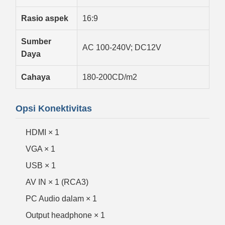
Rasio aspek
16:9
Sumber
AC 100-240V; DC12V
Daya
Cahaya
180-200CD/m2
Opsi Konektivitas
HDMI × 1
VGA × 1
USB × 1
AV IN × 1 (RCA3)
PC Audio dalam × 1
Output headphone × 1