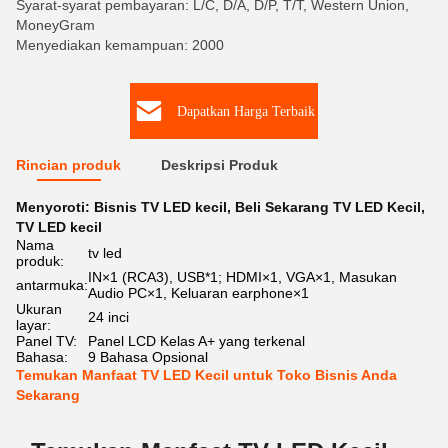
Syarat-syarat pembayaran: L/C, D/A, D/P, T/T, Western Union,
MoneyGram
Menyediakan kemampuan: 2000
Dapatkan Harga Terbaik
Rincian produk
Deskripsi Produk
Menyoroti:
Bisnis TV LED kecil
,
Beli Sekarang TV LED Kecil
,
TV LED kecil
Nama
tv led
produk:
IN×1 (RCA3), USB*1; HDMI×1, VGA×1, Masukan
antarmuka:
Audio PC×1, Keluaran earphone×1
Ukuran
24 inci
layar:
Panel TV:
Panel LCD Kelas A+ yang terkenal
Bahasa:
9 Bahasa Opsional
Temukan Manfaat TV LED Kecil untuk Toko Bisnis Anda
Sekarang