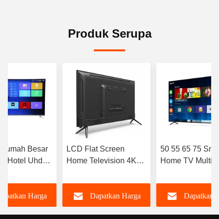
Produk Serupa
h Rumah Besar
LCD Flat Screen
50 55 65 75 Sma
V Hotel Uhd
Home Television 4K
Home TV Multi
V 4k Led
Full HD LED Resolusi
Bahasa Smart T
Tinggi Smart TV 98
Dengan Wifi OE
apatkan Harga
Dapatkan Harga
Dapatkan 
100 105 110 Inch
ODM