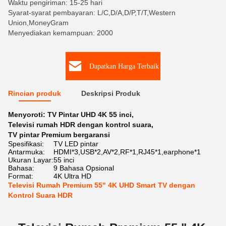
Waktu pengiriman: 15-25 hari
Syarat-syarat pembayaran: L/C,D/A,D/P,T/T,Western
Union,MoneyGram
Menyediakan kemampuan: 2000
Dapatkan Harga Terbaik
Rincian produk
Deskripsi Produk
Menyoroti:
TV Pintar UHD 4K 55 inci
,
Televisi rumah HDR dengan kontrol suara
,
TV pintar Premium bergaransi
Spesifikasi:
TV LED pintar
Antarmuka:
HDMI*3,USB*2,AV*2,RF*1,RJ45*1,earphone*1
Ukuran Layar:
55 inci
Bahasa:
9 Bahasa Opsional
Format:
4K Ultra HD
Televisi Rumah Premium 55" 4K UHD Smart TV dengan
Kontrol Suara HDR