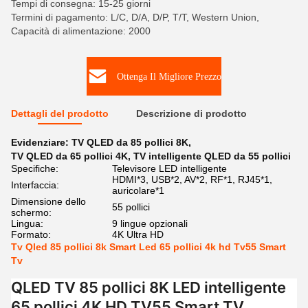
Tempi di consegna: 15-25 giorni
Termini di pagamento: L/C, D/A, D/P, T/T, Western Union,
Capacità di alimentazione: 2000
Ottenga Il Migliore Prezzo
Dettagli del prodotto
Descrizione di prodotto
Evidenziare:
TV QLED da 85 pollici 8K
,
TV QLED da 65 pollici 4K
,
TV intelligente QLED da 55 pollici
Specifiche:
Televisore LED intelligente
HDMI*3, USB*2, AV*2, RF*1, RJ45*1,
Interfaccia:
auricolare*1
Dimensione dello
55 pollici
schermo:
Lingua:
9 lingue opzionali
Formato:
4K Ultra HD
Tv Qled 85 pollici 8k Smart Led 65 pollici 4k hd Tv55 Smart
Tv
QLED TV 85 pollici 8K LED intelligente
65 pollici 4K HD TV55 Smart TV