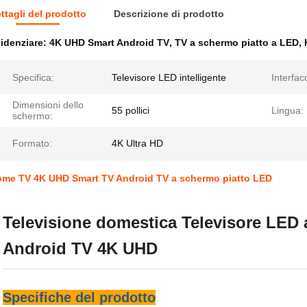
ttagli del prodotto
Descrizione di prodotto
idenziare:
4K UHD Smart Android TV
,
TV a schermo piatto a LED
,
Specifica:
Televisore LED intelligente
Interfac
Dimensioni dello
55 pollici
Lingua:
schermo:
Formato:
4K Ultra HD
me TV 4K UHD Smart TV Android TV a schermo piatto LED
Televisione domestica Televisore LED 
Android TV 4K UHD
Specifiche del prodotto