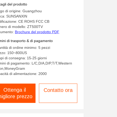
tagli del prodotto
go di origine: Guangzhou
ca: SUNSANXIN
tificazione: CE ROHS FCC CB
ero di modello: ZT500TV
cumento:
Brochure del prodotto PDF
mini di trasporto & di pagamento
ntità di ordine minimo: 5 pezzi
zzo: 150~800US
pi di consegna: 15-25 giorni
mini di pagamento: L/C,D/A,D/P,T/T,Western
on,MoneyGram
acità di alimentazione: 2000
Ottenga il
Contatto ora
igliore prezzo