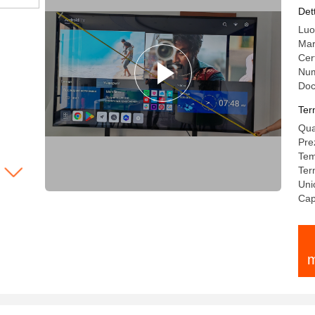
Det
Luo
Mar
Cer
Num
Do
Ter
Qua
Pre
Tem
Ter
Uni
Cap
m