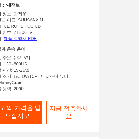
D TV
품 상세정보
 장소: 광저우
드 이름: SUNSANXIN
: CE ROHS FCC CB
 번호: ZT500TV
:
제품 설명서 PDF
과 운송 용어
 주문 수량: 5개
: 150~800US
 시간: 15-25일
 조건: L/C,D/A,D/P,T/T,웨스턴 유니
MoneyGram
 능력: 2000
고의 가격을 얻
지금 접촉하세
으십시오
요