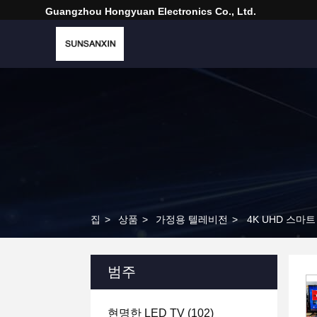
Guangzhou Hongyuan Electronics Co., Ltd.
집
>
상품
>
가정용 텔레비전
>
4K UHD 스마트
범주
현명한 LED TV
(102)