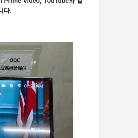
Prime Video, YouTube와 같
니다.