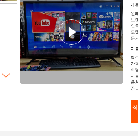
LE
제
원래
브랜
인증
모델
문서
지불
최소
가격
배달
지불
온,
공급
최