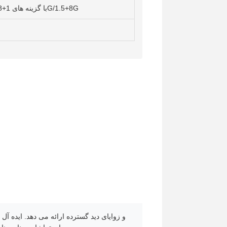
Android 9.0/11.0/12.0/13.0 با گزینه های 1+8G/1.5+8G