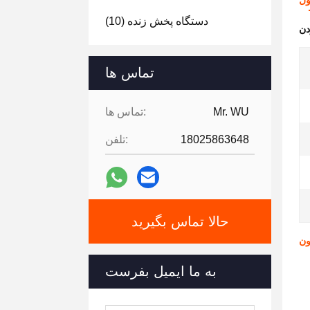
ول
دستگاه پخش زنده
(10)
تماس ها
Mr. WU
تماس ها:
18025863648
تلفن:
حالا تماس بگیرید
به ما ایمیل بفرست