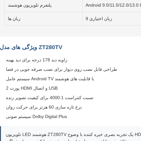
پلتفرم تلویزیون هوشمند
9 زبان اختیاری
زبان ها
ویژگی های مدل ZT280TV
زاویه دید 178 درجه برای دید بهینه
طراحی قابل نصب روی دیوار برای نصب صرفه جویی در فضا
سیستم عامل Android TV با قابلیت های هوشمند
2 پورت HDMI و اتصال USB
نسبت کنتراست 4000:1 برای کیفیت تصویر زنده
نرخ تازه سازی 60 هرتز برای حرکت روان
سیستم صوتی Dolby Digital Plus
تلویزیون LED هوشمند ZT280TV یک تجربه بصری خیره کننده با وضوح HD و زوایای دید گسترده ارائه می دهد. ایده آل