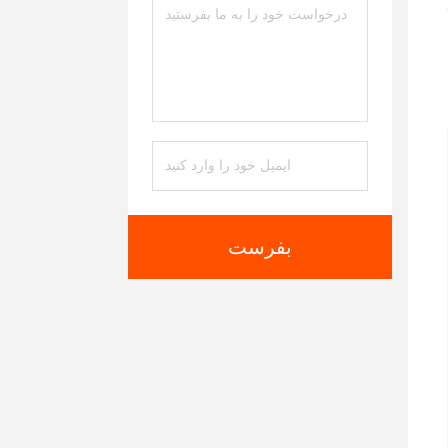
ی
بفرست