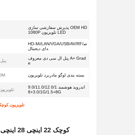
پذیرش سفارشی سازی OEM HD
1080P تلویزیون LED
HD-Mi/LAN/VGA/USB/AV/RF/ص
دای دیجیتال
پنل ال سی دی معروف A+ Grad
پنل تلویزیون:
e
بسته بندی لوگو مادربرد تلویزیون
DM:
اندروید هوشمند 9.0/11.0/12.0/1
تلویزیون هوشمند:
3.0/1+8G/1.5+8G
تلویزیون LED کوچک 22 اینچ 28 اینچ 32 اینچ ROHS تلویزیون کوچک 24 اینچ با صفح
تلویزیون LED کوچک 22 اینچی 28 اینچی 32 اینچی با صفحه نمایش پروژکتور