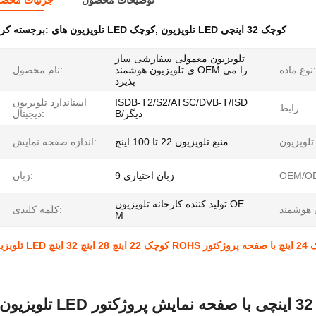
توضیحات محصول
جزئیات محص
تلویزیون LED کوچک 32 اینچی
,
تلویزیون های LED کوچک
برجسته کردن:
تلویزیون معمولی سفارشی ساز
نوع ماده:
ی تلویزیون هوشمند OEM را می
نام محصول:
پذیرد
ISDB-T2/S2/ATSC/DVB-T/ISD
استاندارد تلویزیون
رابط:
B/دیگر
دیجیتال:
منبع تلویزیون 22 تا 100 اینچ
اندازه صفحه نمایش:
OEM/O
9 زبان اختیاری
زبان:
تولید کننده کارخانه تلویزیون OE
کلمه کلیدی:
M
ه پروژکتور