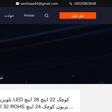
wenhaiw44@gmail.com
18025863648
نقل قول
حوادث
Persian
تلویزیون LED
تلویزیون LED کوچک 22 ا
32 اینچ ROHS