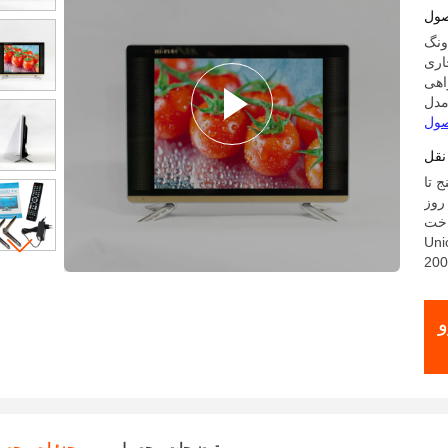
ور
صول
ونگ
نقل
 تا
L/C، D/A، 
Uni
و