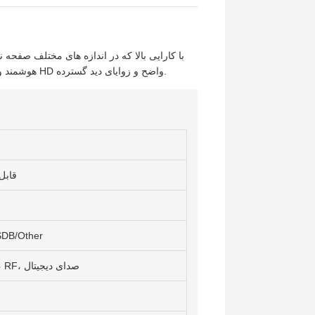
هوشمند و فناوری صفحه نمایش پروژکتور است. ایده آل برای سرگرمی خانگی با وضوح HD واضح و زوایای دید گسترده.
تلویزیون هوش
SDB/Other
HDMI، LAN، VGA، USB، AV، RF، صدای دیجیتال