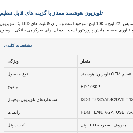
تلویزیون هوشمند ممتاز با گزینه های قابل تنظیم
یک تلویزیون LED با کارایی بالا که در اندازه های مختلف صفحه نمایش (22 اینچ تا 100 اینچ) موجود است و دارای قابلیت ها
مشخصات کلیدی
مقدار
ویژگی
مند OEM قابل تنظیم
نوع محصول
HD 1080P
وضوح
ISDB-T2/S2/ATSC/DVB-T/I
استانداردهای تلویزیون دیجیتال
رابط ها
پنل LCD درجه A+ معروف
کیفیت پنل