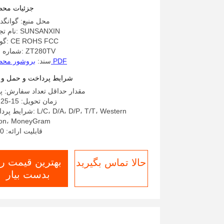
با صفحه پروژکت
جزئیات مح
محل منبع: گوانگد
نام تجاری: SUNSANXIN
گواهی: CE ROHS FCC
شماره مدل: ZT280TV
بروشور محصول PDF
سند:
شرایط پرداخت و حمل و 
مقدار حداقل تعداد سفارش: پنج
زمان تحویل: 15-25 روز
شرایط پرداخت: D/P، T/T، Western
on، MoneyGram
قابلیت ارائه: 2000
بهترین قیمت ر
حالا تماس بگیرید
بدست بیار