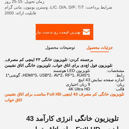
زمان تحویل: 15-25 روز
شرایط پرداخت: L/C، D/A، D/P، T/T، وسترن یونیون، مانی گرام
قابلیت ارائه: 2000
بهترین قیمت رو بدست بیار
جزئیات محصول
توضیحات محصول
برجسته کردن:
تلویزیون خانگی ۴۳ اینچی کم مصرف
,
تلویزیون فول اچ‌دی برای اتاق خواب
,
تلویزیون خانگی اتاق نشیمن
مشخصات:
تلویزیون LED هوشمند
رابط:
HDMI*3، USB*2، AV*2، RF*1، RJ45*1، گوشی*1
اندازه صفحه نمایش:
43 اینچ
زبان:
9 زبان اختیاری
قالب:
4K Ultra HD
تلویزیون خانگی کم مصرف 43 اینچی Full HD مناسب برای اتاق نشیمن
اتاق خواب
تلویزیون خانگی انرژی کارآمد 43