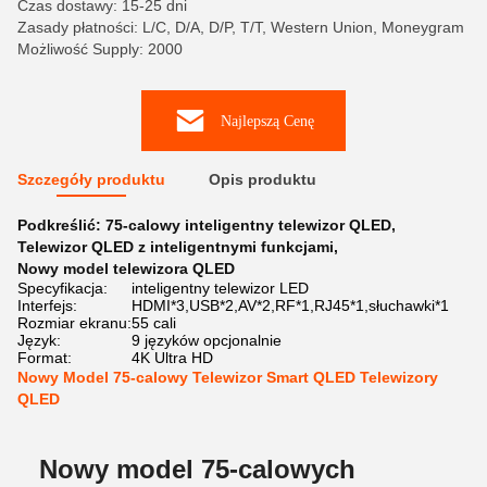
Czas dostawy: 15-25 dni
Zasady płatności: L/C, D/A, D/P, T/T, Western Union, Moneygram
Możliwość Supply: 2000
Najlepszą Cenę
Szczegóły produktu
Opis produktu
Podkreślić:
75-calowy inteligentny telewizor QLED
,
Telewizor QLED z inteligentnymi funkcjami
,
Nowy model telewizora QLED
Specyfikacja:
inteligentny telewizor LED
Interfejs:
HDMI*3,USB*2,AV*2,RF*1,RJ45*1,słuchawki*1
Rozmiar ekranu:
55 cali
Język:
9 języków opcjonalnie
Format:
4K Ultra HD
Nowy Model 75-calowy Telewizor Smart QLED Telewizory
QLED
Nowy model 75-calowych