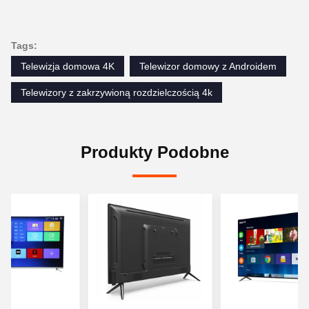
Tags:
Telewizja domowa 4K
Telewizor domowy z Androidem
Telewizory z zakrzywioną rozdzielczością 4k
Produkty Podobne