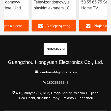
owy domowy
Telewizor domowy z
50 55 65 75 Sma
V Hotel Uhd
płaskim ekranem LCD
Home TV
V 4k Led
4K Full HD LED
Wielojęzyczny S
Wysokiej
TV Z Wi-Fi OE
Najlepszą cenę
Najlepszą cenę
Najlepszą 
rozdzielczości Smart
TV 98 100 105 110
Inch
Guangzhou Hongyuan Electronics Co., Ltd.
wenhaiw44@gmail.com
18025863648
401, Budynek C, nr 2, Droga Anping, wioska Huijiang,
ulica Dashi, dzielnica Panyu, miasto Guangzhou