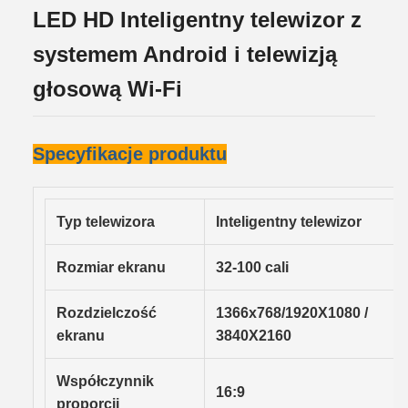
LED HD Inteligentny telewizor z
systemem Android i telewizją
głosową Wi-Fi
Specyfikacje produktu
Typ telewizora
Inteligentny telewizor
Rozmiar ekranu
32-100 cali
Rozdzielczość
1366x768/1920
X
1080 /
ekranu
3840
X
2160
Współczynnik
16:9
proporcji