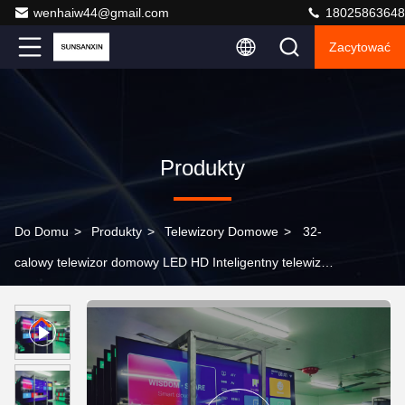
wenhaiw44@gmail.com
18025863648
Zacytować
Produkty
Do Domu
>
Produkty
>
Telewizory Domowe
>
32-
calowy telewizor domowy LED HD Inteligentny telewizor
z systemem Android i telewizją głosową Wi-Fi