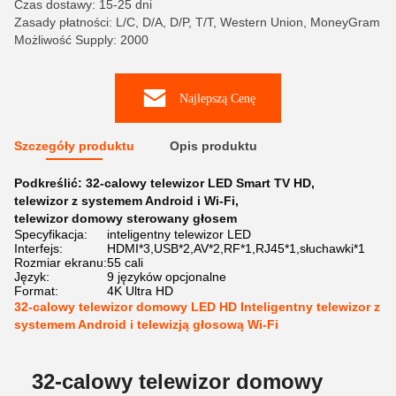
Czas dostawy: 15-25 dni
Zasady płatności: L/C, D/A, D/P, T/T, Western Union, MoneyGram
Możliwość Supply: 2000
Najlepszą Cenę
Szczegóły produktu
Opis produktu
Podkreślić:
32-calowy telewizor LED Smart TV HD
,
telewizor z systemem Android i Wi-Fi
,
telewizor domowy sterowany głosem
Specyfikacja:
inteligentny telewizor LED
Interfejs:
HDMI*3,USB*2,AV*2,RF*1,RJ45*1,słuchawki*1
Rozmiar ekranu:
55 cali
Język:
9 języków opcjonalne
Format:
4K Ultra HD
32-calowy telewizor domowy LED HD Inteligentny telewizor z
systemem Android i telewizją głosową Wi-Fi
32-calowy telewizor domowy