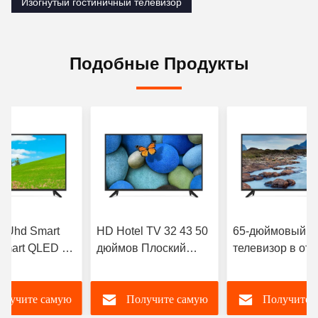
Изогнутый гостиничный телевизор
Подобные Продукты
 Uhd Smart
HD Hotel TV 32 43 50
65-дюймовый
Smart QLED TV
дюймов Плоский
телевизор в оте
стиничного
экран Smart TV 2k 4K
43 46 55 65
Android LED USB
олучите самую
Получите самую
Получите 
вый
OEM Oled
иодный