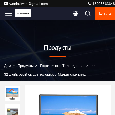
wenhaiw44@gmail.com
18025863648
Цитата
Продукты
Дом
>
Продукты
>
Гостиничное Телевидение
>
4k
32 дюймовый смарт-телевизор Малая спальня
Смарт-телевизор Телевизор LED-телевизор 32
дюймовые телевизоры HDMi