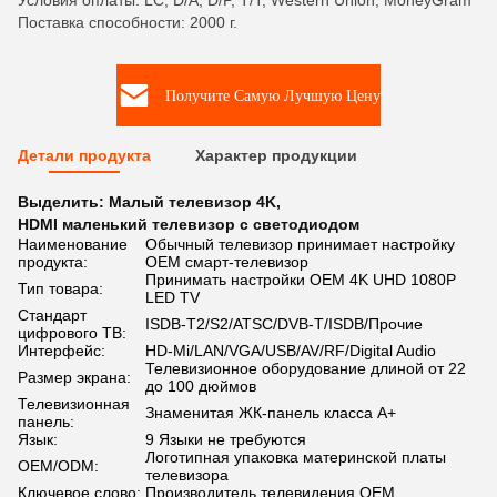
Условия оплаты: LC, D/A, D/P, T/T, Western Union, MoneyGram
Поставка способности: 2000 г.
Получите Самую Лучшую Цену
Детали продукта
Характер продукции
Выделить:
Малый телевизор 4K
,
HDMI маленький телевизор с светодиодом
Наименование
Обычный телевизор принимает настройку
продукта:
OEM смарт-телевизор
Принимать настройки OEM 4K UHD 1080P
Тип товара:
LED TV
Стандарт
ISDB-T2/S2/ATSC/DVB-T/ISDB/Прочие
цифрового ТВ:
Интерфейс:
HD-Mi/LAN/VGA/USB/AV/RF/Digital Audio
Телевизионное оборудование длиной от 22
Размер экрана:
до 100 дюймов
Телевизионная
Знаменитая ЖК-панель класса А+
панель:
Язык:
9 Языки не требуются
Логотипная упаковка материнской платы
OEM/ODM:
телевизора
Ключевое слово:
Производитель телевидения OEM