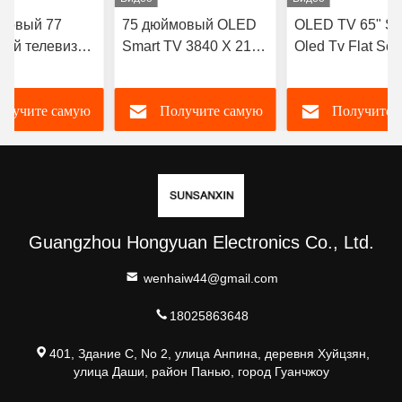
мовый 77
75 дюймовый OLED
OLED TV 65" Sl
ый телевизор
Smart TV 3840 X 2160
Oled Tv Flat Scr
тра HD
Ultra Thin 4k QLED TV
Android Smart 7
ектуальный
Tv Телевизор с
олучите самую
Получите самую
Получите 
D ТВ 43-
плоским экрано
ый 55-
вый OLED ТВ
чшую цену
лучшую цену
лучшую цен
Guangzhou Hongyuan Electronics Co., Ltd.
wenhaiw44@gmail.com
18025863648
401, Здание C, No 2, улица Анпина, деревня Хуйцзян,
улица Даши, район Панью, город Гуанчжоу