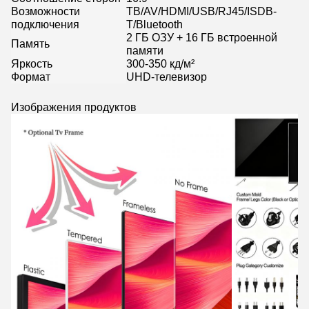
Возможности
ТВ/AV/HDMI/USB/RJ45/ISDB-
подключения
T/Bluetooth
2 ГБ ОЗУ + 16 ГБ встроенной
Память
памяти
Яркость
300-350 кд/м²
Формат
UHD-телевизор
Изображения продуктов