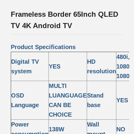
Frameless Border 65Inch QLED
TV 4K Android TV
Product Specifications
480i, 
Digital TV
HD
YES
1080i,
system
resolution
1080p
MULTI
OSD
LUANGUAGE
Stand
YES
Language
CAN BE
base
CHOICE
Power
Wall
138W
NO