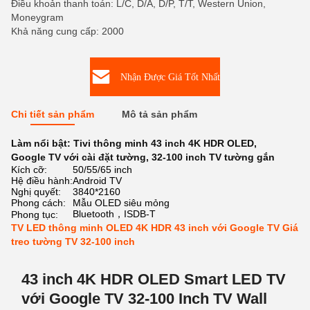
Điều khoản thanh toán: L/C, D/A, D/P, T/T, Western Union,
Moneygram
Khả năng cung cấp: 2000
Nhận Được Giá Tốt Nhất
Chi tiết sản phẩm
Mô tả sản phẩm
Làm nổi bật:
Tivi thông minh 43 inch 4K HDR OLED
,
Google TV với cài đặt tường
,
32-100 inch TV tường gắn
Kích cỡ:
50/55/65 inch
Hệ điều hành:
Android TV
Nghị quyết:
3840*2160
Phong cách:
Mẫu OLED siêu mỏng
Bluetooth，ISDB-T
Phong tục:
TV LED thông minh OLED 4K HDR 43 inch với Google TV Giá
treo tường TV 32-100 inch
43 inch 4K HDR OLED Smart LED TV
với Google TV 32-100 Inch TV Wall