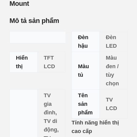
Mount
Mô tả sản phẩm
Đèn
Đèn
hậu
LED
Hiển
TFT
Màu
thị
LCD
Màu
đen /
tủ
tùy
chọn
TV
Tên
TV
gia
sản
LCD
đình,
phẩm
TV di
Tính năng hiển thị
động,
cao cấp