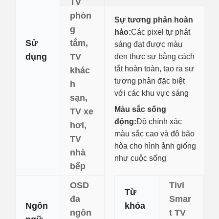
TV
phòn
Sự tương phản hoàn
g
hảo:
Các pixel tự phát
Sử
tắm,
sáng đạt được màu
dụng
TV
đen thực sự bằng cách
tắt hoàn toàn, tạo ra sự
khác
tương phản đặc biệt
h
với các khu vực sáng
sạn,
Màu sắc sống
TV xe
động:
Độ chính xác
hơi,
màu sắc cao và độ bão
TV
hòa cho hình ảnh giống
nhà
như cuộc sống
bếp
OSD
Tivi
Từ
đa
Smar
Ngôn
khóa
ngôn
t TV