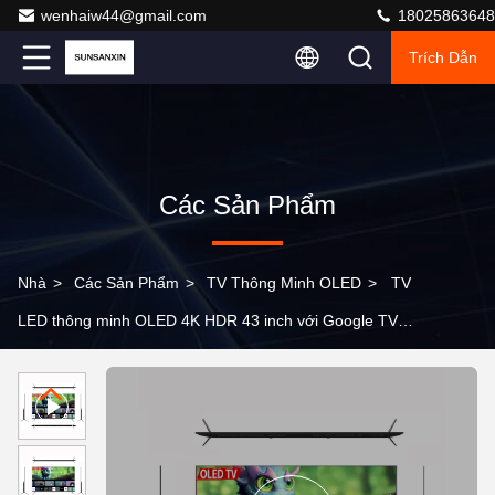
wenhaiw44@gmail.com
18025863648
Trích Dẫn
Các Sản Phẩm
Nhà
>
Các Sản Phẩm
>
TV Thông Minh OLED
>
TV
LED thông minh OLED 4K HDR 43 inch với Google TV
Giá treo tường TV 32-100 inch