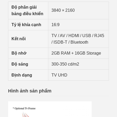
Độ phân giải
3840 × 2160
bảng điều khiển
Tỷ lệ khía cạnh
16:9
TV / AV / HDMI / USB / RJ45
Kết nối
/ ISDB-T / Bluetooth
Bộ nhớ
2GB RAM + 16GB Storage
Độ sáng
300-350 cd/m2
Định dạng
TV UHD
Hình ảnh sản phẩm