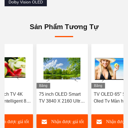
Dolby Vision OLED
Sản Phẩm Tương Tự
Băng
Băng
hình
hình
 Inch TV 4K
75 inch OLED Smart
TV OLED 65" Sl
 Intelligent 8k
TV 3840 X 2160 Ultra
Oled Tv Màn hìn
 43in 55in
Thin 4k QLED TV
phẳng Android S
TV
77 Oled TV
hận được giá tốt
Nhận được giá tốt
Nhận được g