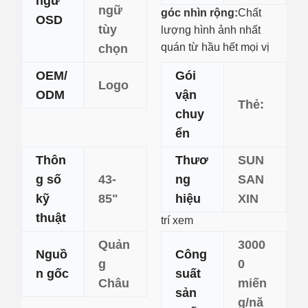
ngữ
ngữ
góc nhìn rộng:
Chất
OSD
tùy
lượng hình ảnh nhất
quán từ hầu hết mọi vị
chọn
OEM/
Gói
Logo
ODM
vận
Thẻ:
chuy
ển
Thôn
Thươ
SUN
g số
43-
ng
SAN
kỹ
85"
hiệu
XIN
thuật
trí xem
Quản
3000
Nguồ
Công
g
0
n gốc
suất
Châu
miến
sản
g/nă