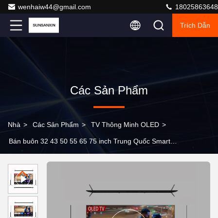
wenhaiw44@gmail.com
18025863648
Trích Dẫn
Các Sản Phẩm
Nhà
>
Các Sản Phẩm
>
TV Thông Minh OLED
>
Bán buôn 32 43 50 55 65 75 inch Trung Quốc Smart
Android 1080 LCD LED 4K TV Màn hình TV HD LCD
LED TV thông minh tốt nhất