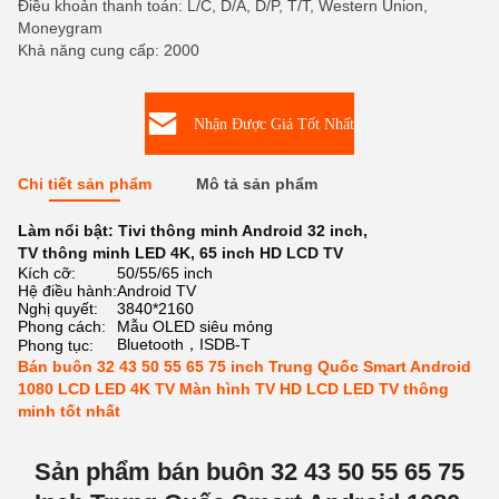
Điều khoản thanh toán: L/C, D/A, D/P, T/T, Western Union,
Moneygram
Khả năng cung cấp: 2000
Nhận Được Giá Tốt Nhất
Chi tiết sản phẩm
Mô tả sản phẩm
Làm nổi bật:
Tivi thông minh Android 32 inch
,
TV thông minh LED 4K
,
65 inch HD LCD TV
Kích cỡ:
50/55/65 inch
Hệ điều hành:
Android TV
Nghị quyết:
3840*2160
Phong cách:
Mẫu OLED siêu mỏng
Bluetooth，ISDB-T
Phong tục:
Bán buôn 32 43 50 55 65 75 inch Trung Quốc Smart Android
1080 LCD LED 4K TV Màn hình TV HD LCD LED TV thông
minh tốt nhất
Sản phẩm bán buôn 32 43 50 55 65 75