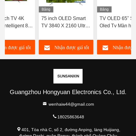
Băng
Băng
hình
hình
 Inch TV 4K
75 inch OLED Smart
TV OLED 65" Sl
 Intelligent 8k
TV 3840 X 2160 Ultra
Oled Tv Màn hìn
 43in 55in
Thin 4k QLED TV
phẳng Android S
TV
77 Oled TV
hận được giá tốt
Nhận được giá tốt
Nhận được g
nhất
nhất
nhất
Guangzhou Hongyuan Electronics Co., Ltd.
wenhaiw44@gmail.com
18025863648
401, Tòa nhà C, số 2, đường Anping, làng Huijiang,
đường Dashi, quận Panyu, thành phố Quảng Châu