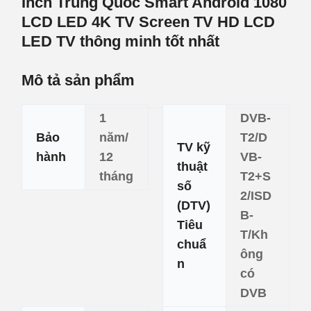
Inch Trung Quốc Smart Android 1080
LCD LED 4K TV Screen TV HD LCD
LED TV thông minh tốt nhất
Mô tả sản phẩm
1
DVB-
Bảo
năm/
T2/D
TV kỹ
hành
12
VB-
thuật
tháng
T2+S
số
2/ISD
(DTV)
B-
Tiêu
T/Kh
chuẩ
ông
n
có
DVB