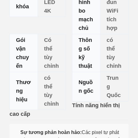
LED
hình
đun
khóa
4K
bo
WiFi
mạch
tích
chủ
hợp
Gói
Có
Thôn
có
vận
thể
g số
thể
chuy
tùy
kỹ
tùy
ển
chỉnh
thuật
chỉnh
có
Trun
Thươ
Nguồ
thể
g
ng
n gốc
tùy
Quốc
hiệu
chỉnh
Tính năng hiển thị
cao cấp
Sự tương phản hoàn hảo:
Các pixel tự phát