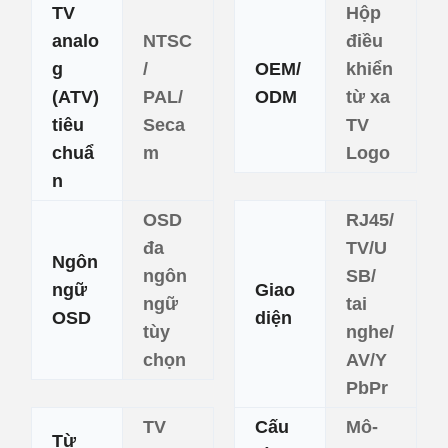
TV
Hộp
analo
NTSC
điều
g
/
OEM/
khiển
(ATV)
PAL/
ODM
từ xa
tiêu
Seca
TV
chuẩ
m
Logo
n
OSD
RJ45/
đa
TV/U
Ngôn
ngôn
SB/
ngữ
Giao
ngữ
tai
OSD
diện
tùy
nghe/
chọn
AV/Y
PbPr
TV
Cấu
Mô-
Từ