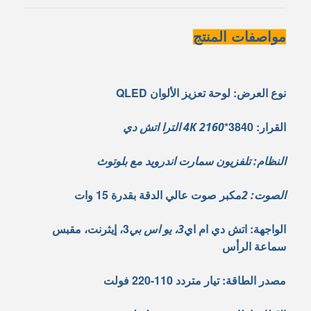
مواصفات المنتج
نوع العرض: لوحة تعزيز الألوان QLED
القرار: 3840*
2160 4K الترا اتش دي
النظام: تلفزيون سمارت اندرويد مع بلوتوث
مكبر صوت عالي الدقة بقدرة 15 وات
الصوت: 2
الواجهة: اتش دي ام اي
3، إيثرنت، مقبس
3، يو اس بي
سماعة الرأس
مصدر الطاقة: تيار متردد 110-220 فولت