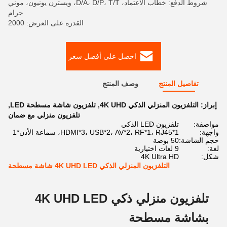
شروط الدفع: خطاب الاعتماد، D/A، D/P، T/T، ويسترن يونيون، موني
جرام
القدرة على العرض: 2000
احصل على أفضل سعر
تفاصيل المنتج
وصف المنتج
إبراز:
التلفزيون المنزلي الذكي 4K UHD
,
تلفزيون شاشة مسطحة LED
,
تلفزيون منزلي مع ضمان
مواصفة:
تلفزيون LED الذكي
واجهة:
HDMI*3، USB*2، AV*2، RF*1، RJ45*1، سماعة الأذن*1
حجم الشاشة:
50 بوصة
لغة:
9 لغات اختيارية
شكل:
4K Ultra HD
التلفزيون المنزلي الذكي 4K UHD LED شاشة مسطحة
تلفزيون منزلي ذكي 4K UHD LED
بشاشة مسطحة