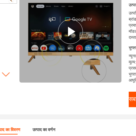
उत्प
उत्पत
ब्र
प्र
मॉडल
दस्त
भुगत
न्यू
मूल
प्रस
भुगता
आपूर
सबस
्पाद का विवरण
उत्पाद का वर्णन