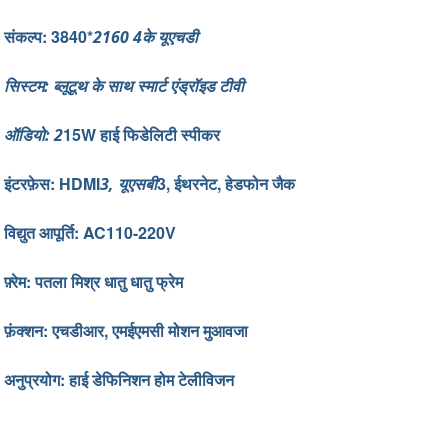
संकल्प: 3840*
2160 4के यूएचडी
सिस्टम: ब्लूटूथ के साथ स्मार्ट एंड्रॉइड टीवी
15W हाई फिडेलिटी स्पीकर
ऑडियो: 2
इंटरफ़ेस: HDMI
3, ईथरनेट, हेडफोन जैक
3, यूएसबी
विद्युत आपूर्ति: AC110-220V
फ़्रेम: पतला मिश्र धातु धातु फ्रेम
फ़ंक्शन: एचडीआर, एमईएमसी मोशन मुआवजा
अनुप्रयोग: हाई डेफिनिशन होम टेलीविजन