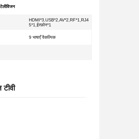
 टेलीविजन
HDMI*3,USB*2,AV*2,RF*1,RJ4
5*1,ईरफ़ोन*1
9 भाषाएँ वैकल्पिक
न टीवी