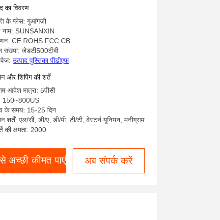
ाद का विवरण
्ति के प्लेस: गुआंगज़ौ
ांड नाम: SUNSANXIN
माणन: CE ROHS FCC CB
 संख्या: जेडटी500टीवी
ावेज:
उत्पाद पुस्तिका पीडीएफ
ान और शिपिंग की शर्तें
नतम आदेश मात्रा: 5पीसी
्य: 150~800US
व के समय: 15-25 दिन
न शर्तें: एल/सी, डी/ए, डी/पी, टी/टी, वेस्टर्न यूनियन, मनीग्राम
्ति की क्षमता: 2000
े अच्छी कीमत पाएं
अब संपर्क करें