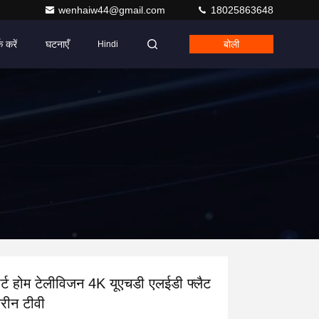
wenhaiw44@gmail.com
18025863648
क करें
घटनाएँ
बोली
Hindi
ार्ट होम टेलीविजन 4K यूएचडी एलईडी फ्लैट
्रीन टीवी