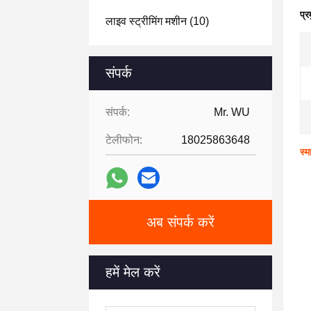
प्र
लाइव स्ट्रीमिंग मशीन
(10)
संपर्क
संपर्क:
Mr. WU
टेलीफोन:
18025863648
स्म
अब संपर्क करें
हमें मेल करें