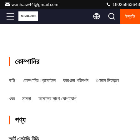
wenhaiw44@gmail.com
18025863648
উদ্ধৃতি
কোম্পানির
বাড়ি
কোম্পানির প্রোফাইল
কারখানা পরিদর্শন
গুণমান নিয়ন্ত্রণ
খবর
মামলা
আমাদের সাথে যোগাযোগ
পণ্য
স্মার্ট এলইডি টিভি