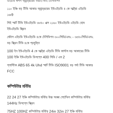
এইচডি গুগল অ্যান্ড্রয়েড ওয়াই-ফাই টেলিভিশন
১১০ ইঞ্চি বড় টিভি আকার অ্যান্ড্রয়েড ইউএইচডি ৪ কে আল্ট্রা এইচডি
১৬ঃ9
সিই স্মার্ট টিভি ইউএইচডি ৩৮৪০ এক্স ২১৬০ ইউএইচডি এইচডি হোম
ইউএইচডি স্ক্রিন
মেটাল এইচডি ইউএইচডি ৪কে টেলিভিশন ৩০০সিডি/এম২ - ৩৫৪০সিডি/এম২
বড় স্ক্রিন টিভি ৪কে প্রযুক্তি
100 ইন ইউএইচডি 4 কে আল্ট্রা এইচডি টিভি কাস্টম বড় আকারের টিভি
100 ইঞ্চি ইউএইচডি ডিসপ্লে 400 সিডি / এম 2
প্লাস্টিক ABS 65 4k Uhd স্মার্ট টিভি ISO9001 বড় পর্দা টিভি আকার
FCC
কম্পিউটার মনিটর
22 24 27 ইঞ্চি কম্পিউটার মনিটর উচ্চ সংজ্ঞা পোর্টেবল কম্পিউটার মনিটর
144Hz ডিসপ্লে স্ক্রিন
75HZ 100HZ কম্পিউটার মনিটর 24in 32in 27 ইঞ্চি মনিটর