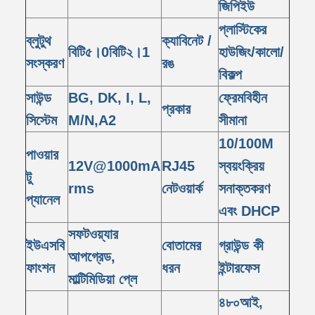
জিপিইউ
প্লাস্টিকের
ব্লুটুথ
ক্যাবিনেট /
বিটি৫।0বিটি২।1
হাউজিং/কালো/
সংস্করণ
রঙ
বিকল্প
সাউন্ড
BG, DK, I, L,
ফ্রেমবিহীন
প্রকার
সিস্টেম
M/N,A2
সীমানা
10/100M
পাওয়ার
12V@1000mA
RJ45
স্বয়ংক্রিয়
টু
rms
নেটওয়ার্ক
সনাক্তকরণ
প্যানেল
এবং DHCP
সফটওয়্যার
ইউএসবি
বোতামের
গ্রাউন্ড কী
আপগ্রেড,
ফাংশন
ধরন
ইন্টারফেস
মাল্টিমিডিয়া প্লে
৪৮০আই,