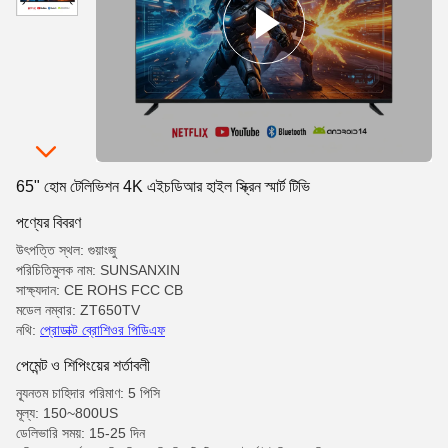
65" হোম টেলিভিশন 4K এইচডিআর হাইল স্ক্রিন স্মার্ট টিভি
পণ্যের বিবরণ
উৎপত্তি স্থল: গুয়াংজু
পরিচিতিমুলক নাম: SUNSANXIN
সাক্ষ্যদান: CE ROHS FCC CB
মডেল নম্বার: ZT650TV
নথি:
প্রোডাক্ট ব্রোশিওর পিডিএফ
পেমেন্ট ও শিপিংয়ের শর্তাবলী
ন্যূনতম চাহিদার পরিমাণ: 5 পিসি
মূল্য: 150~800US
ডেলিভারি সময়: 15-25 দিন