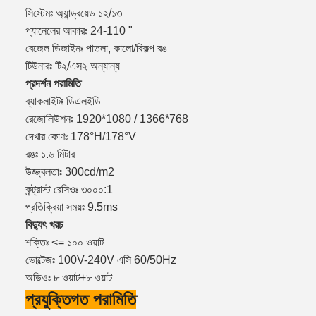
সিস্টেমঃ অ্যান্ড্রয়েড ১২/১৩
প্যানেলের আকারঃ 24-110 "
বেজেল ডিজাইনঃ পাতলা, কালো/বিকল্প রঙ
টিউনারঃ টি২/এস২ অন্যান্য
প্রদর্শন পরামিতি
ব্যাকলাইটঃ ডিএলইডি
রেজোলিউশনঃ 1920*1080 / 1366*768
দেখার কোণঃ 178°H/178°V
রঙঃ ১.৬ মিটার
উজ্জ্বলতাঃ 300cd/m2
কন্ট্রাস্ট রেসিওঃ ৩০০০:1
প্রতিক্রিয়া সময়ঃ 9.5ms
বিদ্যুৎ খরচ
শক্তিঃ <= ১০০ ওয়াট
ভোল্টেজঃ 100V-240V এসি 60/50Hz
অডিওঃ ৮ ওয়াট+৮ ওয়াট
প্রযুক্তিগত পরামিতি