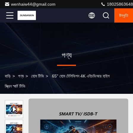
wenhaiw44@gmail.com
18025863648
উদ্ধৃতি
পণ্য
বাড়ি
>
পণ্য
>
হোম টিভি
>
65" হোম টেলিভিশন 4K এইচডিআর হাইল
স্ক্রিন স্মার্ট টিভি