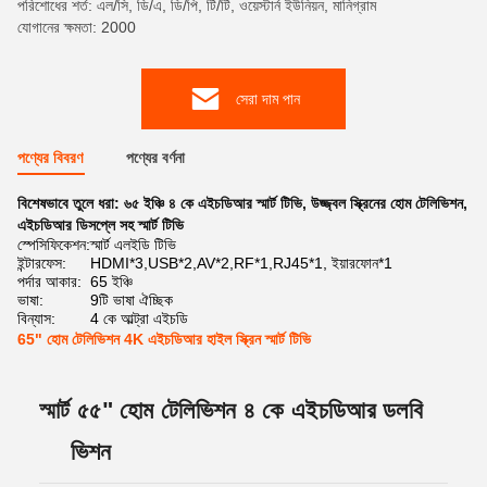
পরিশোধের শর্ত: এল/সি, ডি/এ, ডি/পি, টি/টি, ওয়েস্টার্ন ইউনিয়ন, মানিগ্রাম
যোগানের ক্ষমতা: 2000
সেরা দাম পান
পণ্যের বিবরণ
পণ্যের বর্ণনা
বিশেষভাবে তুলে ধরা:
৬৫ ইঞ্চি ৪ কে এইচডিআর স্মার্ট টিভি
,
উজ্জ্বল স্ক্রিনের হোম টেলিভিশন
,
এইচডিআর ডিসপ্লে সহ স্মার্ট টিভি
স্পেসিফিকেশন:
স্মার্ট এলইডি টিভি
ইন্টারফেস:
HDMI*3,USB*2,AV*2,RF*1,RJ45*1, ইয়ারফোন*1
পর্দার আকার:
65 ইঞ্চি
ভাষা:
9টি ভাষা ঐচ্ছিক
বিন্যাস:
4 কে আল্ট্রা এইচডি
65" হোম টেলিভিশন 4K এইচডিআর হাইল স্ক্রিন স্মার্ট টিভি
স্মার্ট ৫৫" হোম টেলিভিশন ৪ কে এইচডিআর ডলবি
ভিশন