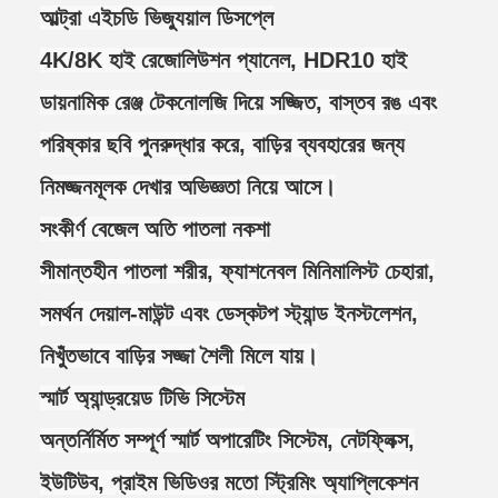
আল্ট্রা এইচডি ভিজ্যুয়াল ডিসপ্লে
4K/8K হাই রেজোলিউশন প্যানেল, HDR10 হাই
ডায়নামিক রেঞ্জ টেকনোলজি দিয়ে সজ্জিত, বাস্তব রঙ এবং
পরিষ্কার ছবি পুনরুদ্ধার করে, বাড়ির ব্যবহারের জন্য
নিমজ্জনমূলক দেখার অভিজ্ঞতা নিয়ে আসে।
সংকীর্ণ বেজেল অতি পাতলা নকশা
সীমান্তহীন পাতলা শরীর, ফ্যাশনেবল মিনিমালিস্ট চেহারা,
সমর্থন দেয়াল-মাউন্ট এবং ডেস্কটপ স্ট্যান্ড ইনস্টলেশন,
নিখুঁতভাবে বাড়ির সজ্জা শৈলী মিলে যায়।
স্মার্ট অ্যান্ড্রয়েড টিভি সিস্টেম
অন্তর্নির্মিত সম্পূর্ণ স্মার্ট অপারেটিং সিস্টেম, নেটফ্লিক্স,
ইউটিউব, প্রাইম ভিডিওর মতো স্ট্রিমিং অ্যাপ্লিকেশন