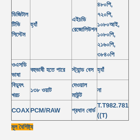
৪৮০পি,
ডিজিটাল
৭২০পি,
এইচডি
টিভি
হ্যাঁ
১০৮০আই,
রেজোলিউশন
সিস্টেম
১০৮০পি,
২১৬০পি,
৩৮৪০পি
ওএসডি
বহুভাষী হতে পারে
স্ট্যান্ড বেস
হ্যাঁ
ভাষা
বিদ্যুৎ
দেওয়াল
১৩৮ ওয়াট
না
খরচ
মাউন্ট
T.T982.781
COAX
PCM/RAW
প্রধান বোর্ড
((T)
মূল বৈশিষ্ট্য