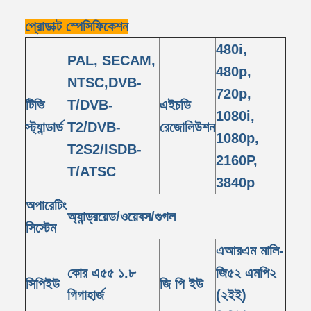
প্রোডাক্ট স্পেসিফিকেশন
480i,
PAL, SECAM,
480p,
NTSC,DVB-
720p,
টিভি
T/DVB-
এইচডি
1080i,
স্ট্যান্ডার্ড
T2/DVB-
রেজোলিউশন
1080p,
T2S2/ISDB-
2160P,
T/ATSC
3840p
অপারেটিং
অ্যান্ড্রয়েড/ওয়েবস/গুগল
সিস্টেম
এআরএম মালি-
কোর এ৫৫ ১.৮
জি৫২ এমপি২
সিপিইউ
জি পি ইউ
গিগাহার্জ
(২ইই)