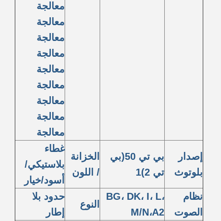
معالجة
معالجة
معالجة
معالجة
معالجة
معالجة
معالجة
معالجة
معالجة
غطاء
إصدار
بي تي 50(بي
الخزانة
بلاستيكي/
بلوتوث
تي 2)1
/ اللون
أسود/خيار
نظام
BG، DK، I، L،
حدود بلا
النوع
الصوت
M/N،A2
إطار