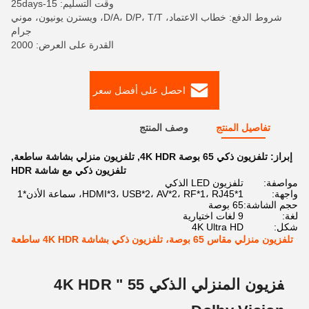
وقت التسليم: 15-25days
شروط الدفع: خطاب الاعتماد، D/A، D/P، T/T، ويسترن يونيون، موني
جرام
القدرة على العرض: 2000
احصل على أفضل سعر
تفاصيل المنتج
وصف المنتج
إبراز:
تلفزيون ذكي 65 بوصة 4K HDR
,
تلفزيون منزلي بشاشة ساطعة
,
تلفزيون ذكي مع شاشة HDR
مواصفة:
تلفزيون LED الذكي
واجهة:
HDMI*3، USB*2، AV*2، RF*1، RJ45*1، سماعة الأذن*1
حجم الشاشة:
65 بوصة
لغة:
9 لغات اختيارية
شكل:
4K Ultra HD
تلفزيون منزلي مقاس 65 بوصة، تلفزيون ذكي بشاشة 4K HDR ساطعة
التلفزيون المنزلي الذكي 55 " 4K HDR