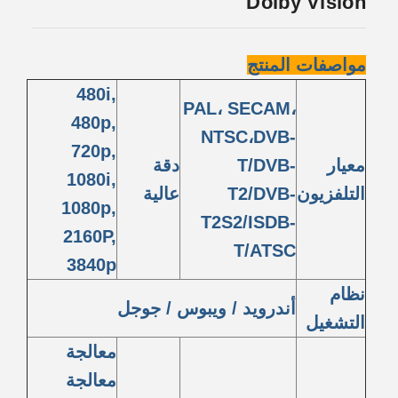
Dolby Vision
مواصفات المنتج
480i,
PAL، SECAM،
480p,
NTSC،DVB-
720p,
معيار
T/DVB-
دقة
1080i,
التلفزيون
T2/DVB-
عالية
1080p,
T2S2/ISDB-
2160P,
T/ATSC
3840p
نظام
أندرويد / ويبوس / جوجل
التشغيل
معالجة
معالجة