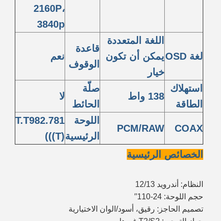
2160P،
3840p
اللغة المتعددة
قاعدة
لغة OSD
يمكن أن تكون
نعم
الوقوف
خيار
استهلاك
صلّة
138 واط
لا
الطاقة
الحائط
اللوحة
T.T982.781
PCM/RAW
COAX
الرئيسية
(((T)
الخصائص الرئيسية
النظام: أندرويد 12/13
حجم اللوحة: 24-110′′
تصميم الحاجز: رقيق، أسود/الوان الاختيارية