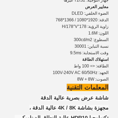
جهاز التوجيه: T2/S2 غيرها
معايير العرض
الضوء الخلفي: DLED
الدقة: 1920*1080 / 1366*768
زاوية الرؤية: 178°H/178°V
اللون: 1.6M
السطوع: 300cd/m2
نسبة التباين: 30001
وقت الاستجابة: 9.5ms
استهلاك الطاقة
الطاقة: <= 100 واط
الجهد: 100V-240V AC 60/50Hz
الصوت: 8W + 8W
المعلمات التقنية
شاشة عرض بصرية عالية الدقة
مجهزة بشاشة 4K / 8K عالية الدقة ،
تكنولوجيا HDR10 عالية النطاق الديناميكي ،