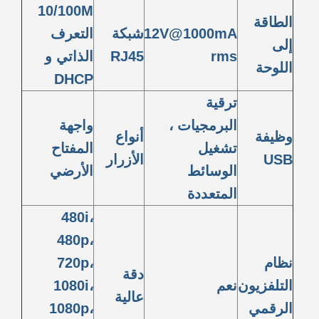
10/100M
الطاقة
12V@1000mA
شبكة
التعرف
إلى
rms
RJ45
الذاتي و
اللوحة
DHCP
ترقية
البرمجيات ،
واجهة
وظيفة
أنواع
تشغيل
المفتاح
USB
الأزرار
الوسائط
الأرضي
المتعددة
480i،
480p،
نظام
720p،
دقة
التلفزيون
نعم
1080i،
عالية
الرقمي
1080p،