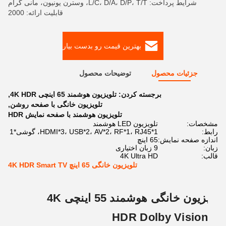
شرایط پرداخت: L/C، D/A، D/P، T/T، وسترن یونیون، مانی گرام
قابلیت ارائه: 2000
بهترین قیمت رو بدست بیار
جزئیات محصول
توضیحات محصول
برجسته کردن:
تلویزیون هوشمند 65 اینچی 4K HDR
,
تلویزیون خانگی با صفحه روشن
,
تلویزیون هوشمند با صفحه نمایش HDR
مشخصات:
تلویزیون LED هوشمند
رابط:
HDMI*3، USB*2، AV*2، RF*1، RJ45*1، گوشی*1
اندازه صفحه نمایش:
65 اینچ
زبان:
9 زبان اختیاری
قالب:
4K Ultra HD
تلویزیون خانگی 65 اینچ 4K HDR Smart TV
تلویزیون خانگی هوشمند 55 اینچی 4K
HDR Dolby Vision