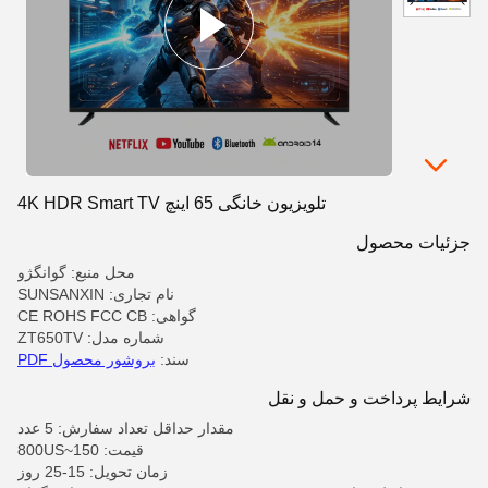
تلویزیون خانگی 65 اینچ 4K HDR Smart TV
جزئیات محصول
محل منبع: گوانگژو
نام تجاری: SUNSANXIN
گواهی: CE ROHS FCC CB
شماره مدل: ZT650TV
سند:
بروشور محصول PDF
شرایط پرداخت و حمل و نقل
مقدار حداقل تعداد سفارش: 5 عدد
قیمت: 150~800US
زمان تحویل: 15-25 روز