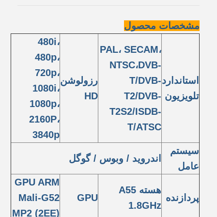
مشخصات محصول
480i،
PAL، SECAM،
480p،
NTSC،DVB-
720p،
استاندارد
T/DVB-
رزولوشن
1080i،
تلویزیون
T2/DVB-
HD
1080p،
T2S2/ISDB-
2160P،
T/ATSC
3840p
سیستم
اندروید / وبوس / گوگل
عامل
GPU ARM
هسته A55
پردازنده
GPU
Mali-G52
1.8GHz
MP2 (2EE)