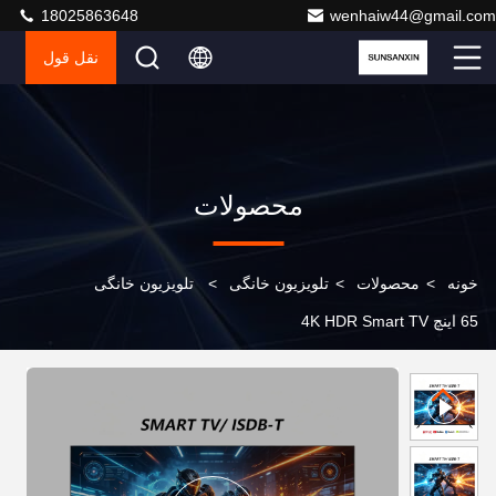
18025863648
wenhaiw44@gmail.com
نقل قول
محصولات
خونه
>
محصولات
>
تلویزیون خانگی
>
تلویزیون خانگی
65 اینچ 4K HDR Smart TV