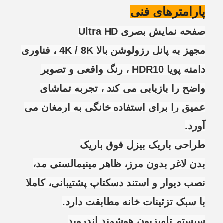
پارامترهای فنی
صفحه نمایش بصری Ultra HD
مجهز به پانل رزولوشن بالا 4K / 8K ، فناوری
دامنه پویا HDR10 ، رنگ واقعی و تصویر
واضح را بازیابی می کند ، تجربه تماشای
عمیق را برای استفاده خانگی به ارمغان می
آورد.
طراحی باریک بیزل فوق باریک
بدن لاغر بدون مرز، ظاهر مینیمالستی مد،
نصب دیوار و استند دسکتاپ پشتیبانی، کاملا
با سبک تزئینات خانه مطابقت دارد.
سیستم تلویزیون هوشمند اندروید