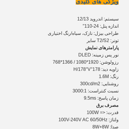
ویژگی های کلیدی
سیستم: اندروید 12/13
اندازه پنل: 24-110′′
طراحی بیزل: نازک، سیاه/رنگ اختیاری
تونر: T2/S2 سایر
پارامترهای نمایش
نور پس زمینه: DLED
رزولوشن: 1920*1080 / 1366*768
زاویه دید: 178°H/178°V
رنگ: 1.6M
روشنایی: 300cd/m2
نسبت کنتراست: 3000:1
زمان پاسخ: 9.5ms
مصرف برق
قدرت: <= 100W
ولتاژ: 100V-240V AC 60/50Hz
صدا: 8W+8W