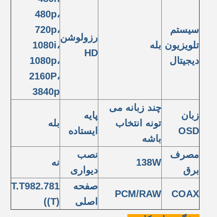
480p،
سیستم
720p،
رزولوشن
تلویزیون
بله
1080i،
HD
دیجیتال
1080p،
2160P،
3840p
چند زبانه می
زبان
پایه
تونه انتخاب
بله
OSD
ایستاده
باشه
مصرف
نصب
138W
نه
برق
دیواری
صفحه
T.T982.781
PCM/RAW
COAX
اصلی
((T)