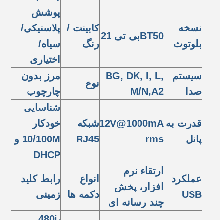
پوشش
نسخه
کابینت /
پلاستیکی/
BT50بی تی 21
بلوتوث
رنگ
سیاه/
اختیاری
سیستم
BG, DK, I, L,
مرز بدون
نوع
صدا
M/N,A2
چارچوب
شناسایی
قدرت به
12V@1000mA
شبکه
خودکار
پانل
rms
RJ45
10/100M و
DHCP
ارتقاء نرم
عملکرد
انواع
رابط کلید
افزار، پخش
USB
دکمه ها
زمینی
چند رسانه ای
480i،