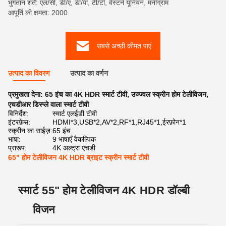
भुगतान शर्तें: एल/सी, डी/ए, डी/पी, टी/टी, वेस्टर्न यूनियन, मनीग्राम
आपूर्ति की क्षमता: 2000
सबसे अच्छी कीमत पाएं
उत्पाद का विवरण
उत्पाद का वर्णन
प्रमुखता देना:
65 इंच का 4K HDR स्मार्ट टीवी
,
उज्ज्वल स्क्रीन होम टेलीविजन
,
एचडीआर डिस्प्ले वाला स्मार्ट टीवी
विनिर्देश:
स्मार्ट एलईडी टीवी
इंटरफ़ेस:
HDMI*3,USB*2,AV*2,RF*1,RJ45*1,ईरफ़ोन*1
स्क्रीन का साईज़:
65 इंच
भाषा:
9 भाषाएँ वैकल्पिक
प्रारूप:
4K अल्ट्रा एचडी
65" होम टेलीविजन 4K HDR ब्राइट स्क्रीन स्मार्ट टीवी
स्मार्ट 55" होम टेलीविजन 4K HDR डॉल्बी
विजन