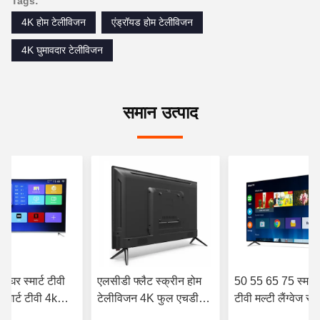
Tags:
4K होम टेलीविजन
एंड्रॉयड होम टेलीविजन
4K घुमावदार टेलीविजन
समान उत्पाद
ा घर स्मार्ट टीवी
एलसीडी फ्लैट स्क्रीन होम
50 55 65 75 स्मार्ट
्मार्ट टीवी 4k
टेलीविजन 4K फुल एचडी
टीवी मल्टी लैंग्वेज स्मा
ड्रॉयड
एलईडी हाई रिज़ॉल्यूशन स्मार्ट
विथ वाईफाई OEM