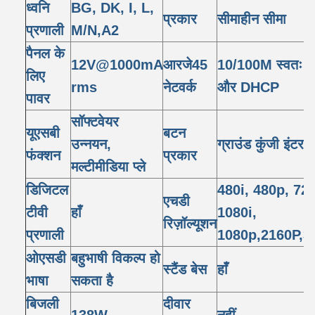
ध्वनि
BG, DK, I, L,
प्रकार
सीमाहीन सीमा
प्रणाली
M/N,A2
पैनल के
12V@1000mA
आरजे45
10/100M स्वतः प
लिए
rms
नेटवर्क
और DHCP
पावर
सॉफ्टवेयर
यूएसबी
बटन
उन्नयन,
ग्राउंड कुंजी इंटरफ़
फंक्शन
प्रकार
मल्टीमीडिया प्ले
डिजिटल
480i, 480p, 72
एचडी
टीवी
हाँ
1080i,
रिज़ॉल्यूशन
प्रणाली
1080p,2160P,3
ओएसडी
बहुभाषी विकल्प हो
स्टैंड बेस
हाँ
भाषा
सकता है
बिजली
दीवार