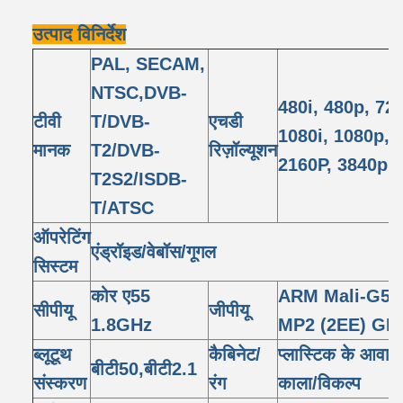
उत्पाद विनिर्देश
PAL, SECAM,
NTSC,DVB-
480i, 480p, 72
टीवी
T/DVB-
एचडी
1080i, 1080p,
मानक
T2/DVB-
रिज़ॉल्यूशन
2160P, 3840p
T2S2/ISDB-
T/ATSC
ऑपरेटिंग
एंड्रॉइड/वेबॉस/गूगल
सिस्टम
कोर ए55
ARM Mali-G52
सीपीयू
जीपीयू
1.8GHz
MP2 (2EE) GP
ब्लूटूथ
कैबिनेट/
प्लास्टिक के आवास
बीटी50,बीटी2.1
संस्करण
रंग
काला/विकल्प