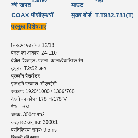
138W
नहीं
की खपत
माउंट
COAX
पीसीएम/रॉ
मुख्य बोर्ड
T.T982.781(T)
प्रमुख विशेषताएं
सिस्टमः एंड्रॉयड 12/13
पैनल का आकारः 24-110′′
बेज़ेल डिजाइनः पतला, काला/वैकल्पिक रंग
ट्यूनर: T2/S2 अन्य
प्रदर्शन पैरामीटर
पृष्ठभूमि प्रकाश: डीएलईडी
संकल्पः 1920*1080 / 1366*768
देखने का कोणः 178°H/178°V
रंगः 1.6M
चमकः 300cd/m2
कंट्रास्ट अनुपातः 3000:1
प्रतिक्रिया समयः 9.5ms
बिजली की खपत