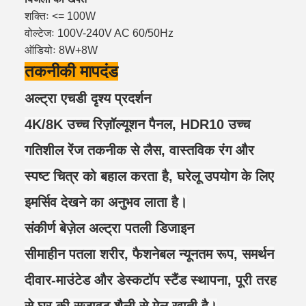
शक्तिः <= 100W
वोल्टेजः 100V-240V AC 60/50Hz
ऑडियोः 8W+8W
तकनीकी मापदंड
अल्ट्रा एचडी दृश्य प्रदर्शन
4K/8K उच्च रिज़ॉल्यूशन पैनल, HDR10 उच्च
गतिशील रेंज तकनीक से लैस, वास्तविक रंग और
स्पष्ट चित्र को बहाल करता है, घरेलू उपयोग के लिए
इमर्सिव देखने का अनुभव लाता है।
संकीर्ण बेज़ेल अल्ट्रा पतली डिजाइन
सीमाहीन पतला शरीर, फैशनेबल न्यूनतम रूप, समर्थन
दीवार-माउंटेड और डेस्कटॉप स्टैंड स्थापना, पूरी तरह