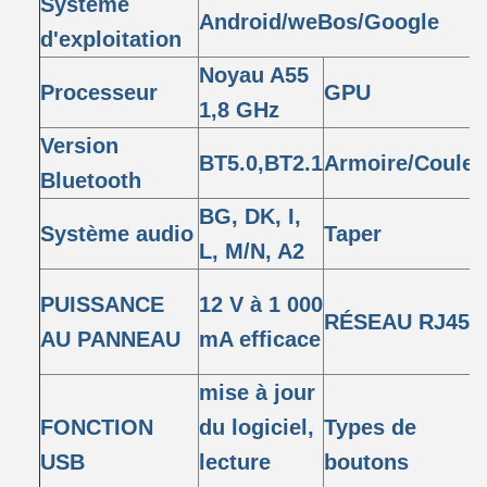
Système
Android/weBos/Google
d'exploitation
Noyau A55
Processeur
GPU
1,8 GHz
Version
BT5.0,BT2.1
Armoire/Couleu
Bluetooth
BG, DK, I,
Système audio
Taper
L, M/N, A2
PUISSANCE
12 V à 1 000
RÉSEAU RJ45
AU PANNEAU
mA efficace
mise à jour
FONCTION
du logiciel,
Types de
USB
lecture
boutons