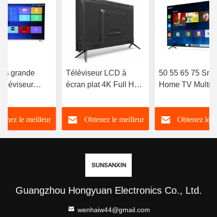
es grande
Téléviseur LCD à
50 55 65 75 Sma
téléviseur
écran plat 4K Full HD
Home TV Multili
ent hôtel Uhd
LED haute résolution
Smart TV avec
TV 4k LED
Smart TV 98 100 105
connexion Wifi
tenez le meilleur
Obtenez le meilleur
Obtenez le m
110 pouces
ODM
prix
prix
prix
Guangzhou Hongyuan Electronics Co., Ltd.
wenhaiw44@gmail.com