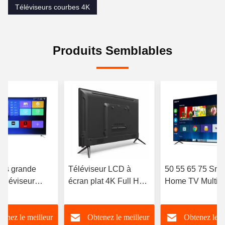
Téléviseurs courbes 4K
Produits Semblables
es grande
Téléviseur LCD à
50 55 65 75 Sma
téléviseur
écran plat 4K Full HD
Home TV Multili
ent hôtel Uhd
LED haute résolution
Smart TV avec
TV 4k LED
Smart TV 98 100 105
connexion Wifi
tenez le meilleur
Obtenez le meilleur
Obtenez le m
110 pouces
ODM