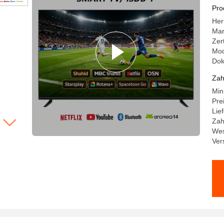
Pro
Her
Ma
Zer
Mod
Do
Zah
Min
Pre
Lie
Zah
Wes
Ver