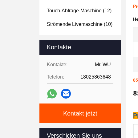
Pr
Touch-Abfrage-Maschine
(12)
H
Strömende Livemaschine
(10)
Kontakte
Kontakte:
Mr. WU
Telefon:
18025863648
85
8
Kontakt jetzt
P
Verschicken Sie uns