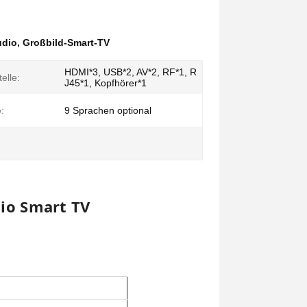
udio
,
Großbild-Smart-TV
HDMI*3, USB*2, AV*2, RF*1, R
telle:
J45*1, Kopfhörer*1
:
9 Sprachen optional
io Smart TV