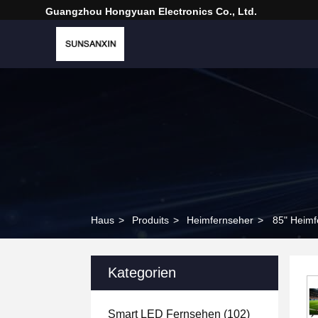
Guangzhou Hongyuan Electronics Co., Ltd.
Haus
>
Produits
>
Heimfernseher
>
85" Heimf
Kategorien
Smart LED Fernsehen
(102)