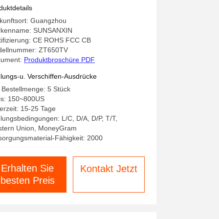
duktdetails
kunftsort: Guangzhou
rkenname: SUNSANXIN
tifizierung: CE ROHS FCC CB
ellnummer: ZT650TV
kument:
Produktbroschüre PDF
lungs-u. Verschiffen-Ausdrücke
 Bestellmenge: 5 Stück
is: 150~800US
ferzeit: 15-25 Tage
lungsbedingungen: L/C, D/A, D/P, T/T,
tern Union, MoneyGram
sorgungsmaterial-Fähigkeit: 2000
Erhalten Sie
Kontakt Jetzt
besten Preis