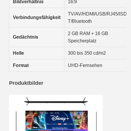
Bildverhältnis
16:9
TV/AV/HDMI/USB/RJ45/ISDB
Verbindungsfähigkeit
T/Bluetooth
2 GB RAM + 16 GB
Gedächtnis
Speicherplatz
Helle
300 bis 350 cd/m2
Format
UHD-Fernsehen
Produktbilder