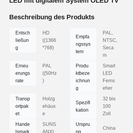
LED mit digitalem System OLED TV
Beschreibung des Produkts
Entsch
HD
PAL,
Empfa
ließun
((1366
NTSC,
ngssys
g
*768)
Seca
tem
m
Erneu
PAL
Produ
Smart
erungs
((50Hz
ktbeze
LED
rate
)
ichnun
Ferns
g
eher
Transp
Holzg
32 bis
Spezifi
ortpak
ehäus
100
kation
et
e
Zoll
Hande
SUNS
Urspru
China
lsmark
ANXI
ng