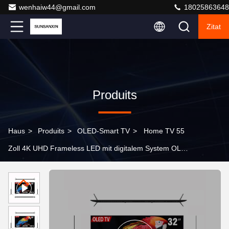
wenhaiw44@gmail.com
18025863648
Zitat
Produits
Haus
>
Produits
>
OLED-Smart TV
>
Home TV 55
Zoll 4K UHD Frameless LED mit digitalem System OLED
TV