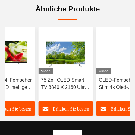
Ähnliche Produkte
Video
Video
 Zoll Fernseher
75 Zoll OLED Smart
OLED-Fernseher
 HD Intelligent
TV 3840 X 2160 Ultra
Slim 4k Oled-
D TV 43in 55in
Dünn 4k QLED
Fernseher
ernseher
Fernseher
Flachbildschirm
halten Sie besten
Erhalten Sie besten
Erhalten Sie
Android Smart 7
Oled-Fernseher
Preis
Preis
Preis