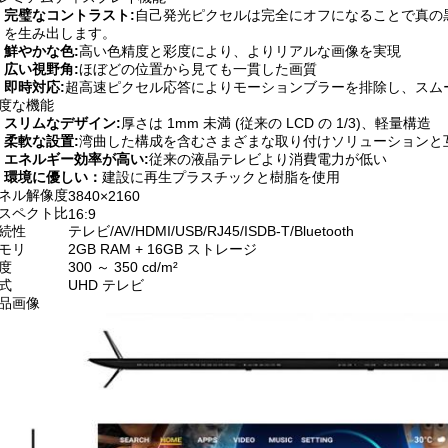
完璧なコントラスト:
自己発光ピクセルは完全にオフになることで真の
を生み出します。
鮮やかな色:
高い色精度と彩度により、よりリアルな画像を実現
広い視野角:
ほぼどの位置から見ても一貫した画質
即時対応:
超高速ピクセル応答によりモーションブラーを排除し、スム
度な機能
スリムなデザイン:
厚さは 1mm 未満 (従来の LCD の 1/3)、軽量構造
柔軟な設置:
湾曲した構成を含むさまざまな取り付けソリューションと
エネルギー効率が高い:
従来の液晶テレビより消費電力が低い
環境に優しい：
建設に再生プラスチックと樹脂を使用
ネル解像度
3840×2160
スペクト比
16:9
続性
テレビ/AV/HDMI/USB/RJ45/ISDB-T/Bluetooth
モリ
2GB RAM + 16GB ストレージ
度
300 ～ 350 cd/m²
式
UHD テレビ
品画像