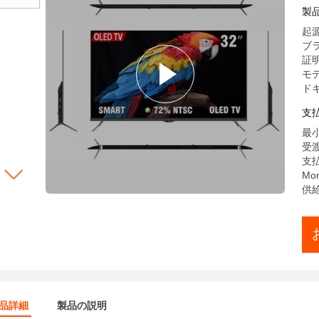
搭
製
起源
ブラ
証明
モデ
ド
支
最小
受渡
支払
Mo
供給
品詳細
製品の説明