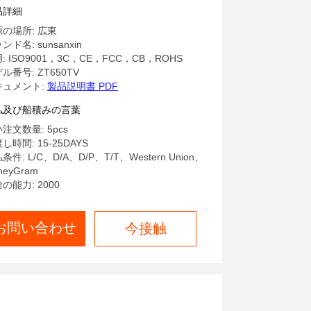
載 OLEDテレビ
品詳細
の場所: 広東
ンド名: sunsanxin
: ISO9001，3C，CE，FCC，CB，ROHS
ル番号: ZT650TV
キュメント:
製品説明書 PDF
払及び船積みの言葉
注文数量: 5pcs
し時間: 15-25DAYS
条件: L/C、D/A、D/P、T/T、Western Union、
neyGram
の能力: 2000
お問い合わせ
今接触