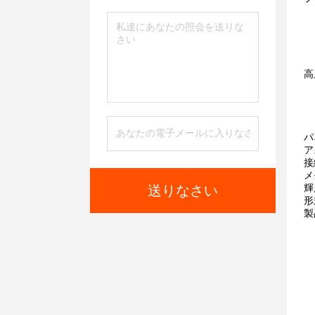
高
パ
ア
接
メ
輝
送りなさい
形
製