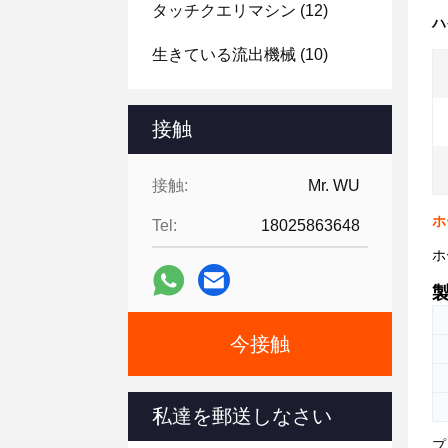
タッチクエリマシン
(12)
ハ
生きている流出機械
(10)
接触
接触:
Mr. WU
ホ
Tel:
18025863648
ホ
今接触
私達を郵送しなさい
プ