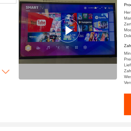
Su
Pro
Her
Ma
Zer
Mod
Do
Zah
Min
Pre
Lie
Zah
Wes
Ver