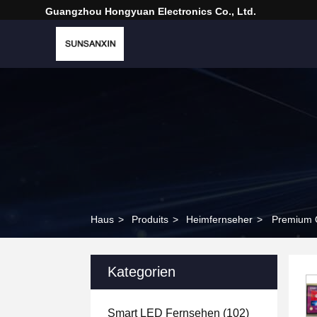
Guangzhou Hongyuan Electronics Co., Ltd.
Haus
>
Produits
>
Heimfernseher
>
Premium Q
Kategorien
Smart LED Fernsehen
(102)