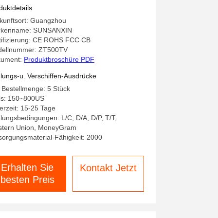
rround-Sound für zu Hause
duktdetails
kunftsort: Guangzhou
rkenname: SUNSANXIN
tifizierung: CE ROHS FCC CB
ellnummer: ZT500TV
kument:
Produktbroschüre PDF
lungs-u. Verschiffen-Ausdrücke
 Bestellmenge: 5 Stück
is: 150~800US
ferzeit: 15-25 Tage
lungsbedingungen: L/C, D/A, D/P, T/T,
tern Union, MoneyGram
sorgungsmaterial-Fähigkeit: 2000
Erhalten Sie
Kontakt Jetzt
besten Preis