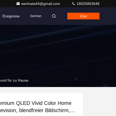
wenhaiw44@gmail.com
18025863648
Ereignisse
Zitat
German
ound für zu Hause
emium QLED Vivid Color Home
levision, blendfreier Bildschirm,