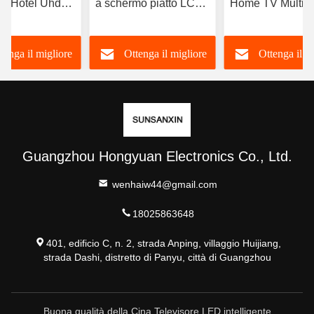
V Hotel Uhd
a schermo piatto LCD
Home TV Multili
V 4k Led
4K Full HD LED ad
Smart TV con Wi
alta risoluzione Smart
OEM ODM
tenga il migliore
Ottenga il migliore
Ottenga il m
TV 98 100 105 110
pollici
prezzo
prezzo
prezzo
Guangzhou Hongyuan Electronics Co., Ltd.
wenhaiw44@gmail.com
18025863648
401, edificio C, n. 2, strada Anping, villaggio Huijiang,
strada Dashi, distretto di Panyu, città di Guangzhou
Buona qualità della Cina Televisore LED intelligente