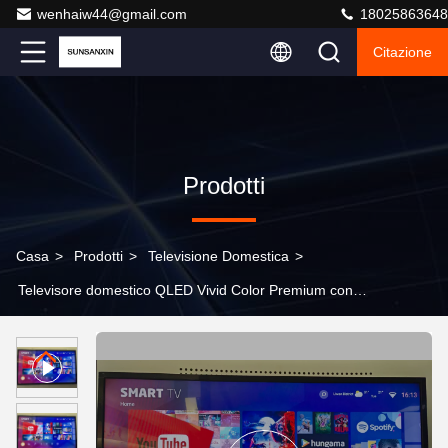
wenhaiw44@gmail.com
18025863648
Citazione
Prodotti
Casa
>
Prodotti
>
Televisione Domestica
>
Televisore domestico QLED Vivid Color Premium con
schermo antiriflesso e audio surround domestico