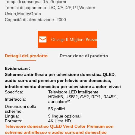
Tempi di consegna: 15-25 giorni
Termini di pagamento: L/C,D/A,D/P,T/T,Western
Union,MoneyGram
Capacità di alimentazione: 2000
Ottenga Il Migliore Prezzo
Dettagli del prodotto
Descrizione di prodotto
Evidenziare:
Schermo antiriflesso per televisione domestica QLED
,
audio surround premium per televisione domestica
,
intrattenimento domestico per televisione a colori vivaci
Specifica:
Televisore LED intelligente
HDMI*3, USB*2, AV*2, RF*1, RJ45*1,
Interfaccia:
auricolare*1
Dimensioni dello
55 pollici
schermo:
Lingua:
9 lingue opzionali
Formato:
4K Ultra HD
Televisore domestico QLED Vivid Color Premium con
schermo antiriflesso e audio surround domestico