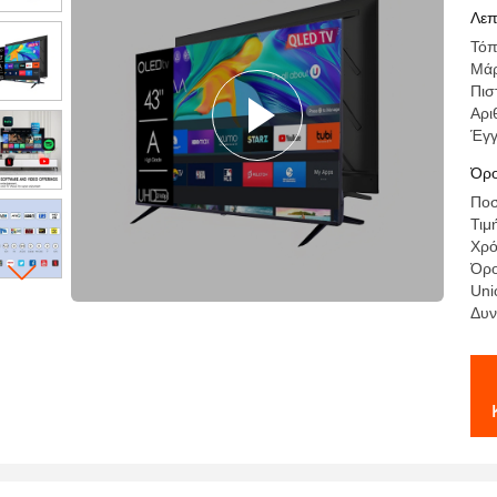
LE
Λεπ
45
Τόπ
Μά
Πισ
Αρι
Έγ
Όρο
Ποσ
Τιμ
Χρό
Όρο
Uni
Δυν