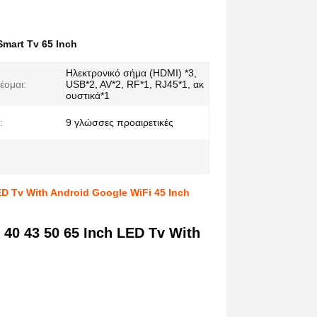
Smart Tv 65 Inch
Ηλεκτρονικό σήμα (HDMI) *3,
έομαι:
USB*2, AV*2, RF*1, RJ45*1, ακ
ουστικά*1
:
9 γλώσσες προαιρετικές
ED Tv With Android Google WiFi 45 Inch
 40 43 50 65 Inch LED Tv With