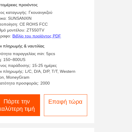
D Tv With Android Google WiFi
τομέρειες προιόντος
 Inch Smart Tv
ος καταγωγής: Γκουανγκζού
ρκα: SUNSANXIN
τοποίηση: CE ROHS FCC
θμό μοντέλου: ZT550TV
γραφο:
Βιβλίο του προϊόντος PDF
ι πληρωμής & ναυτιλίας
ότητα παραγγελίας min: 5pcs
ή: 150~800US
νος παράδοσης: 15-25 ημέρες
ι πληρωμής: L/C, D/A, D/P, T/T, Western
on, MoneyGram
ατότητα προσφοράς: 2000
Πάρτε την
Επαφή τώρα
καλύτερη τιμή