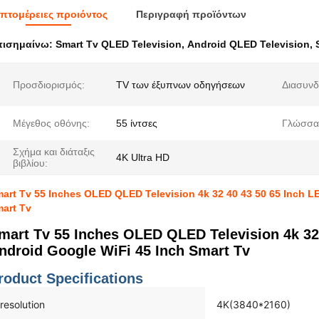
πτομέρειες προιόντος
Περιγραφή προϊόντων
πισημαίνω:
Smart Tv QLED Television
,
Android QLED Television
,
Προσδιορισμός:
TV των έξυπνων οδηγήσεων
Διασυνδ
Μέγεθος οθόνης:
55 ίντσες
Γλώσσα
Σχήμα και διάταξις
4K Ultra HD
βιβλίου:
art Tv 55 Inches OLED QLED Television 4k 32 40 43 50 65 Inch L
art Tv
mart Tv 55 Inches OLED QLED Television 4k 32
ndroid Google WiFi 45 Inch Smart Tv
roduct Specifications
resolution
4K(3840*2160)