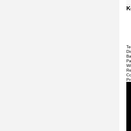
K
Te
Di
Ba
Pa
Wi
Re
Co
Pr