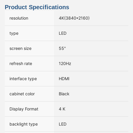
Product Specifications
resolution
4K(3840*2160)
type
LED
screen size
55"
refresh rate
120Hz
interface type
HDMI
cabinet color
Black
Display Format
4 K
backlight type
LED