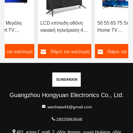
σών Μεγάλη
LCD επίπεδη οθόνη
50 55 65 75 Sma
mart TV
οικιακή τηλεόραση 4K
Home TV
είο Uhd Smart
Full HD LED υψηλής
Πολυγλωσσική έ
LED Android
ανάλυσης Smart TV 98
τηλεόραση με Wif
τε την καλύτερη
Πάρτε την καλύτερη
Πάρτε την κ
100 105 110 ιντσών
OEM ODM
τιμή
τιμή
τιμή
Guangzhou Hongyuan Electronics Co., Ltd.
wenhaiw44@gmail.com
18025863648
401, κτίριο Γ, αριθ. 2, οδός Anping, χωριό Huijiang, οδός