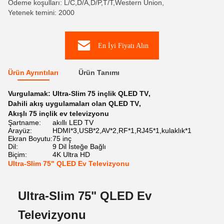
Ödeme koşulları: L/C,D/A,D/P,T/T,Western Union,
Yetenek temini: 2000
En İyi Fiyatı Alın
Ürün Ayrıntıları
Ürün Tanımı
Vurgulamak:
Ultra-Slim 75 inçlik QLED TV
,
Dahili akış uygulamaları olan QLED TV
,
Akışlı 75 inçlik ev televizyonu
Şartname:
akıllı LED TV
Arayüz:
HDMI*3,USB*2,AV*2,RF*1,RJ45*1,kulaklık*1
Ekran Boyutu:
75 inç
Dil:
9 Dil İsteğe Bağlı
Biçim:
4K Ultra HD
Ultra-Slim 75" QLED Ev Televizyonu
Ultra-Slim 75" QLED Ev
Televizyonu