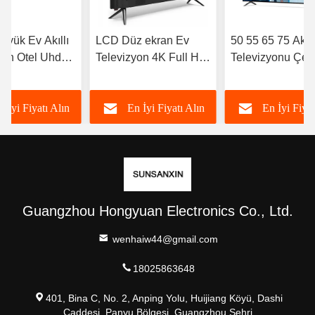
üyük Ev Akıllı
LCD Düz ekran Ev
50 55 65 75 Akıll
yon Otel Uhd
Televizyon 4K Full HD
Televizyonu Çeşit
elevizyon 4k
LED Yüksek
Akıllı Televizyon 
droid
çözünürlüklü Akıllı TV
OEM ODM
n İyi Fiyatı Alın
En İyi Fiyatı Alın
En İyi Fiyat
98 100 105 110 Inch
Guangzhou Hongyuan Electronics Co., Ltd.
wenhaiw44@gmail.com
18025863648
401, Bina C, No. 2, Anping Yolu, Huijiang Köyü, Dashi
Caddesi, Panyu Bölgesi, Guangzhou Şehri