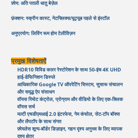
फ़्रेम: अति पतली धातु बेज़ेल
फ़ंक्शन: स्क्रीन कास्ट, नेटफ्लिक्स/यूट्यूब पहले से इंस्टॉल
अनुप्रयोग: लिविंग रूम होम टेलीविज़न
प्रमुख विशेषताऐं
HDR10 विविड कलर रेस्टोरेशन के साथ 50-इंच 4K UHD
हाई-डेफिनिशन डिस्प्ले
आधिकारिक Google TV ऑपरेटिंग सिस्टम, सुचारू संचालन
और समृद्ध ऐप संसाधन
वॉयस रिमोट कंट्रोल, प्रोग्राम और वीडियो के लिए एक-क्लिक
वॉयस सर्च
मल्टी एचडीएमआई 2.0 इंटरफेस, गेम कंसोल, सेट-टॉप बॉक्स
और लैपटॉप के साथ संगत
फ़्रेमलेस शून्य-बॉर्डर डिज़ाइन, गहन दृश्य अनुभव के लिए व्यापक
दृश्य क्षेत्र