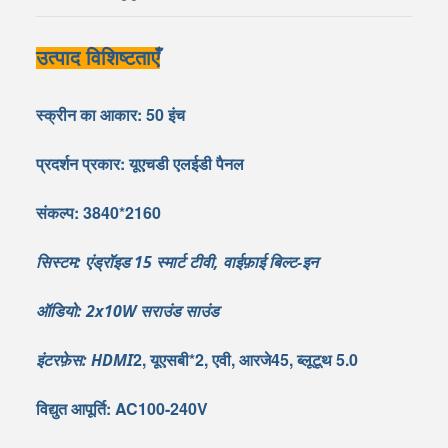
उत्पाद विशिष्टताएँ
स्क्रीन का आकार: 50 इंच
प्रदर्शन प्रकार: यूएचडी एलईडी पैनल
संकल्प: 3840*2160
सिस्टम: एंड्रॉइड 15 स्मार्ट टीवी, वाईफ़ाई बिल्ट-इन
ऑडियो: 2x10W सराउंड साउंड
2, यूएसबी*2, एवी, आरजे45, ब्लूटूथ 5.0
इंटरफ़ेस: HDMI
विद्युत आपूर्ति: AC100-240V