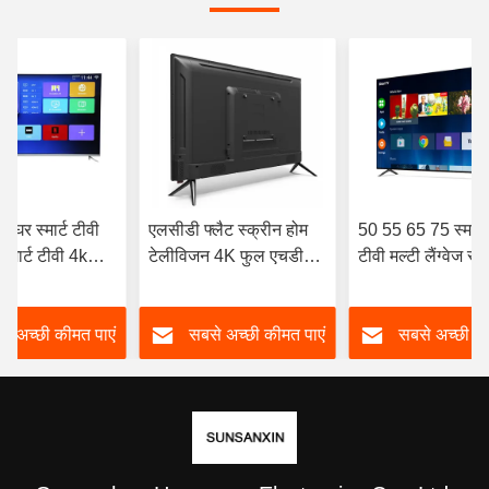
ा घर स्मार्ट टीवी
एलसीडी फ्लैट स्क्रीन होम
50 55 65 75 स्मार्ट
्मार्ट टीवी 4k
टेलीविजन 4K फुल एचडी
टीवी मल्टी लैंग्वेज स्मा
ड्रॉयड
एलईडी हाई रिज़ॉल्यूशन स्मार्ट
विथ वाईफाई OEM
टीवी 98 100 105 110 इंच
े अच्छी कीमत पाएं
सबसे अच्छी कीमत पाएं
सबसे अच्छी की