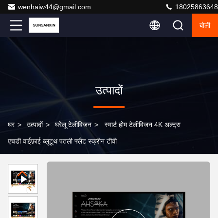
wenhaiw44@gmail.com
18025863648
बोली
उत्पादों
घर
>
उत्पादों
>
घरेलू टेलीविजन
>
स्मार्ट होम टेलीविजन 4K अल्ट्रा
एचडी वाईफ़ाई ब्लूटूथ पतली फ्लैट स्क्रीन टीवी