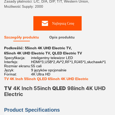
Zasady płatności: L/C, D/A, D/P, T/T, Western Union,
Możliwość Supply: 2000
Najlepszą Cenę
Szczegóły produktu
Opis produktu
Podkreślić:
55inch 4K UHD Electric TV
,
65inch 4K UHD Electric TV
,
QLED Electric TV
Specyfikacja:
inteligentny telewizor LED
Interfejs:
HDMI*3,USB*2,AV*2,RF*1,RJ45*1,słuchawki*1
Rozmiar ekranu:
55 cali
Język:
9 języków opcjonalnie
Format:
4K Ultra HD
TV 4K Inch 55inch QLED 65inch 4K UHD Electric
TV
4K Inch 55inch
QLED
98inch 4K UHD
Electric
Product Specifications