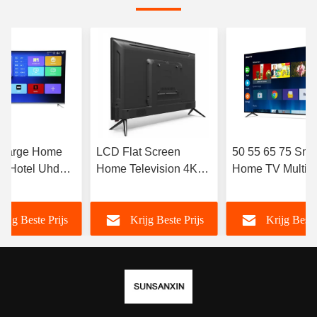
 Large Home
LCD Flat Screen
50 55 65 75 Sma
v Hotel Uhd
Home Television 4K
Home TV Multi-
v 4k Led
Full HD LED High
Languages Smar
Resolution Smart TV
Met Wifi OEM 
rijg Beste Prijs
Krijg Beste Prijs
Krijg Beste
98 100 105 110 inch