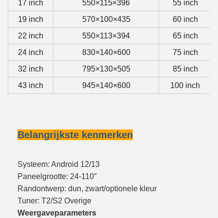
17 inch
550×115×396
55 inch
19 inch
570×100×435
60 inch
22 inch
550×113×394
65 inch
24 inch
830×140×600
75 inch
32 inch
795×130×505
85 inch
43 inch
945×140×600
100 inch
Belangrijkste kenmerken
Systeem: Android 12/13
Paneelgrootte: 24-110″
Randontwerp: dun, zwart/optionele kleur
Tuner: T2/S2 Overige
Weergaveparameters