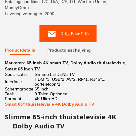
Betalingscondities: L/C, D/A, D/P, T/T, Western Union,
MoneyGram
Levering vermogen: 2000
Krijg Beste Prijs
Productdetails
Productomschrijving
Markeren:
65 inch 4K smart TV
,
Dolby Audio thuistelevisie
,
Smart 65 inch TV
Specificatie:
Slimme LEIDENE TV
HDMI*3, USB*2, AV*2, RF*1, RJ45*1,
Interface:
oortelefoon*1
Schermgrootte:
65 inch
Taal:
9 Talen Optioneel
Formaat:
4K Ultra HD
Smart 65" thuistelevisie 4K Dolby Audio TV
Slimme 65-inch thuistelevisie 4K
Dolby Audio TV