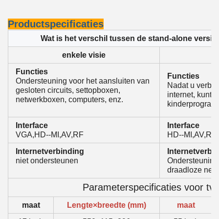
Productspecificaties
Wat is het verschil tussen de stand-alone versie
enkele visie
Functies
Functies
Ondersteuning voor het aansluiten van
Nadat u verbin
gesloten circuits, settopboxen,
internet, kunt 
netwerkboxen, computers, enz.
kinderprogram
Interface
Interface
VGA,HD--MI,AV,RF
HD--MI,AV,RF
Internetverbinding
Internetverbi
niet ondersteunen
Ondersteuning
draadloze net
Parameterspecificaties voor tv
maat
Lengte×breedte (mm)
maat