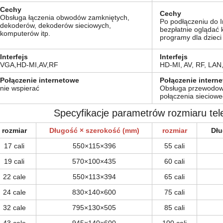
Cechy
Cechy
Obsługa łączenia obwodów zamkniętych,
Po podłączeniu do 
dekoderów, dekoderów sieciowych,
bezpłatnie oglądać k
komputerów itp.
programy dla dzieci
Interfejs
Interfejs
VGA,HD-MI,AV,RF
HD-MI, AV, RF, LAN
Połączenie internetowe
Połączenie intern
nie wspierać
Obsługa przewodow
połączenia sieciow
Specyfikacje parametrów rozmiaru tel
rozmiar
Długość × szerokość (mm)
rozmiar
Dłu
17 cali
550×115×396
55 cali
19 cali
570×100×435
60 cali
22 cale
550×113×394
65 cali
24 cale
830×140×600
75 cali
32 cale
795×130×505
85 cali