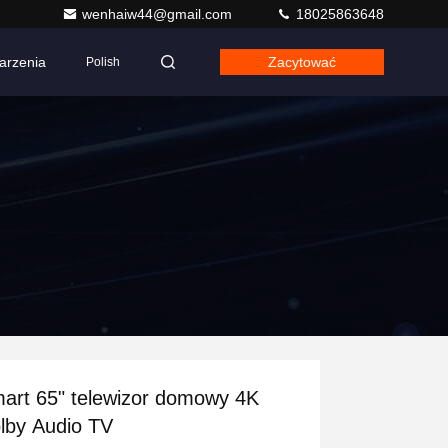
wenhaiw44@gmail.com
18025863648
arzenia
Zacytować
Polish
art 65" telewizor domowy 4K
lby Audio TV