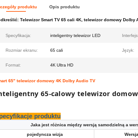
czegóły produktu
Opis produktu
dkreślić:
Telewizor Smart TV 65 cali 4K
,
telewizor domowy Dolby 
Specyfikacja:
inteligentny telewizor LED
Interfejs
Rozmiar ekranu:
65 cali
Język:
Format:
4K Ultra HD
art 65" telewizor domowy 4K Dolby Audio TV
nteligentny 65-calowy telewizor domow
pecyfikacje produktu
Jaka jest różnica między wersją samodzielną a wer
pojedyncza wizja
Wersja