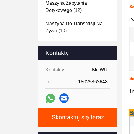
Maszyna Zapytania
Sz
Dotykowego
(12)
Po
Maszyna Do Transmisji Na
Żywo
(10)
Kontakty
Kontakty:
Mr. WU
Sm
Tel.:
18025863648
I
S
Skontaktuj się teraz