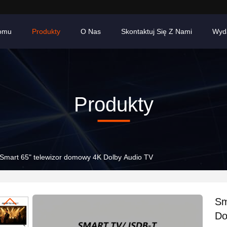
omu
Produkty
O Nas
Skontaktuj Się Z Nami
Wyd
Produkty
Smart 65" telewizor domowy 4K Dolby Audio TV
Sm
Do