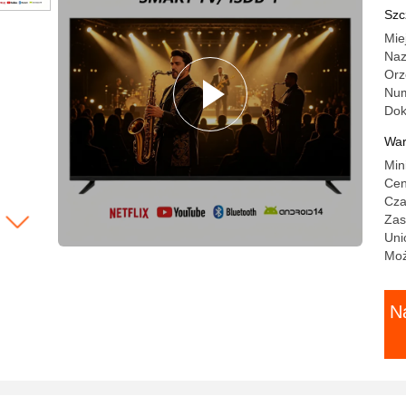
Szc
Mie
Naz
Orz
Num
Do
War
Min
Cen
Cza
Zas
Uni
Moż
N