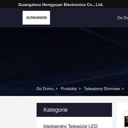
Guangzhou Hongyuan Electronics Co., Ltd.
Do D
Do Domu
>
Produkty
>
Telewizory Domowe
>
Kategorie
Inteligentny Telewizor LED