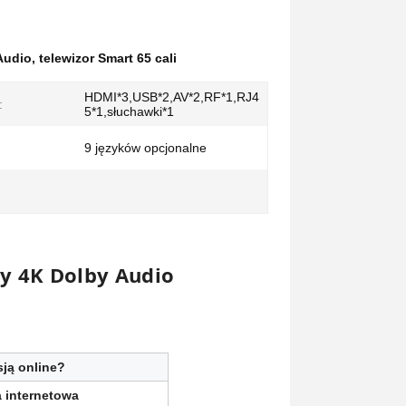
Audio
,
telewizor Smart 65 cali
HDMI*3,USB*2,AV*2,RF*1,RJ4
:
5*1,słuchawki*1
9 języków opcjonalne
y 4K Dolby Audio
sją online?
 internetowa