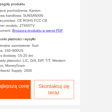
zegóły produktu
jsce pochodzenia: Kanton
wa handlowa: SUNSANXIN
ecznictwo: CE ROHS FCC CB
er modelu: ZT650TV
kument:
Broszura produktu w wersji PDF
unki płatności i wysyłki
imalne zamówienie: 5szt
a: 150~800US
s dostawy: 15-25 dni
ady płatności: L/C, D/A, D/P, T/T, Western
on, MoneyGram
liwość Supply: 2000
ajlepszą cenę
Skontaktuj się
teraz