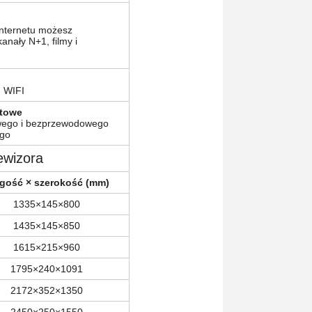
Internetu możesz
anały N+1, filmy i
, WIFI
etowe
ego i bezprzewodowego
ego
ewizora
gość × szerokość (mm)
1335×145×800
1435×145×850
1615×215×960
1795×240×1091
2172×352×1350