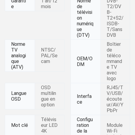
Garanti
1 an/12
Norme
DVB-
e
mois
de
T2/DV
télévisi
B-
on
T2+S2/
numériq
ISDB-
ue
T/Sans
(DTV)
DVB
Norme
Boîtier
TV
NTSC/
de
analogi
PAL/Se
téléco
OEM/O
que
cam
mmand
DM
(ATV)
e TV
avec
logo
OSD
RJ45/T
Langue
multilin
V/USB/
Interfa
OSD
gue en
écoute
ce
option
ur/AV/Y
PbPr
Télévis
Configu
Mot clé
eur LED
ration
Module
4K
de la
Wi-Fi