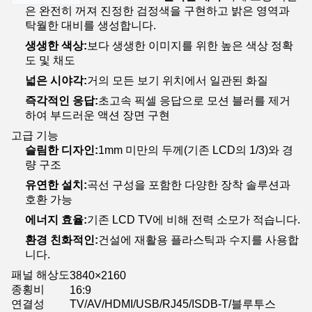
은 완전히 꺼져 진정한 검정색을 구현하고 밝은 영역과
탁월한 대비를 생성합니다.
생생한 색상:
보다 생생한 이미지를 위한 높은 색상 정확
도 및 채도
넓은 시야각:
거의 모든 보기 위치에서 일관된 화질
즉각적인 응답:
초고속 픽셀 응답으로 모션 블러를 제거
하여 부드러운 액션 장면 구현
고급 기능
슬림한 디자인:
1mm 미만의 두께(기존 LCD의 1/3)와 경
량 구조
유연한 설치:
곡선 구성을 포함한 다양한 장착 솔루션과
호환 가능
에너지 효율:
기존 LCD TV에 비해 전력 소모가 적습니다.
환경 친화적인:
건설에 재활용 플라스틱과 수지를 사용합
니다.
패널 해상도
3840×2160
종횡비
16:9
연결성
TV/AV/HDMI/USB/RJ45/ISDB-T/블루투스