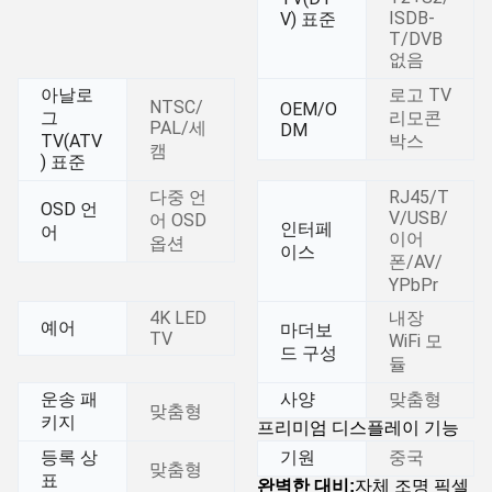
ISDB-
V) 표준
T/DVB
없음
아날로
로고 TV
NTSC/
OEM/O
그
리모콘
PAL/세
DM
TV(ATV
박스
캠
) 표준
다중 언
RJ45/T
OSD 언
V/USB/
어 OSD
인터페
어
이어
옵션
이스
폰/AV/
YPbPr
4K LED
내장
예어
마더보
TV
WiFi 모
드 구성
듈
운송 패
사양
맞춤형
맞춤형
키지
프리미엄 디스플레이 기능
등록 상
기원
중국
맞춤형
표
완벽한 대비:
자체 조명 픽셀