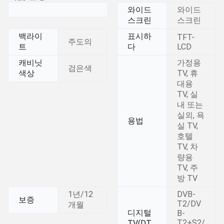
와이드
와이드
스크린
스크린
백라이
표시하
TFT-
주도의
트
다
LCD
캐비닛
가정용
검은색
색상
TV, 휴
대용
TV, 실
내 또는
실외, 욕
용법
실 TV,
호텔
TV, 차
량용
TV, 주
방 TV
1년/12
DVB-
보증
T2/DV
개월
디지털
B-
T2+S2/
TV(DT