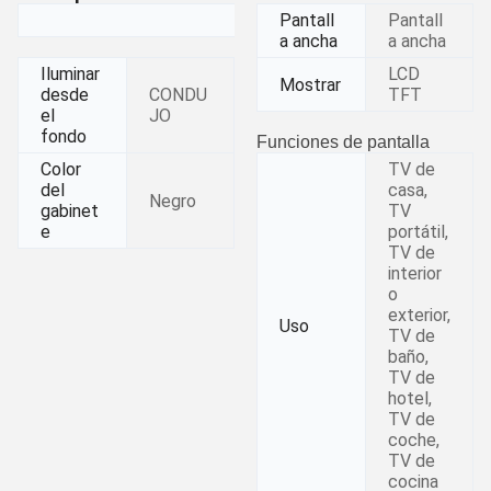
Pantall
Pantall
a ancha
a ancha
Iluminar
LCD
Mostrar
desde
CONDU
TFT
el
JO
fondo
Funciones de pantalla
Color
TV de
del
casa,
Negro
gabinet
TV
e
portátil,
TV de
interior
o
exterior,
Uso
TV de
baño,
TV de
hotel,
TV de
coche,
TV de
cocina