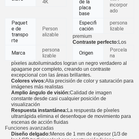
4K
de la
incorpor
placa
ado
base
Paquet
Especifi
persona
e de
Person
cación
lizable
transpo
alizable
premium
rte
Contraste perfecto:
Los
persona
Porcela
Marca
Origen
lizable
na
píxeles autoiluminados logran un negro verdadero al
apagarse por completo, creando un contraste
excepcional con las áreas brillantes.
Colores vivos:
Alta precisión de color y saturación para
imágenes más realistas
Amplio ángulo de visión:
Calidad de imagen
constante desde casi cualquier posición de
visualización
Respuesta instantánea:
La respuesta de píxeles
ultrarrápida elimina el desenfoque de movimiento para
escenas de acción fluidas
Funciones avanzadas
Diseño delgado:
Menos de 1 mm de espesor (1/3 de