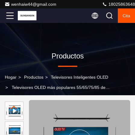
wenhaiw44@gmail.com
18025863648
Cita
Productos
Hogar
>
Productos
>
Televisores Inteligentes OLED
>
Televisores OLED más populares 55/65/75/85 de
pulgadas Televisores LCD Televisores Smart TV de
China