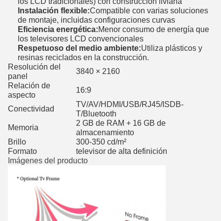
los LCD tradicionales) con construcción liviana
Instalación flexible:
Compatible con varias soluciones
de montaje, incluidas configuraciones curvas
Eficiencia energética:
Menor consumo de energía que
los televisores LCD convencionales
Respetuoso del medio ambiente:
Utiliza plásticos y
resinas reciclados en la construcción.
Resolución del
3840 × 2160
panel
Relación de
16:9
aspecto
TV/AV/HDMI/USB/RJ45/ISDB-
Conectividad
T/Bluetooth
2 GB de RAM + 16 GB de
Memoria
almacenamiento
Brillo
300-350 cd/m²
Formato
televisor de alta definición
Imágenes del producto