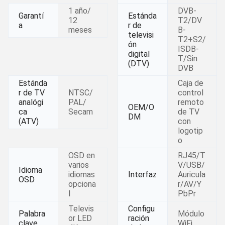
1 año/
DVB-
Garantí
Estánda
12
T2/DV
a
r de
meses
B-
televisi
T2+S2/
ón
ISDB-
digital
T/Sin
(DTV)
DVB
Estánda
Caja de
r de TV
NTSC/
control
analógi
PAL/
remoto
OEM/O
ca
Secam
de TV
DM
(ATV)
con
logotip
o
OSD en
RJ45/T
varios
V/USB/
Idioma
idiomas
Interfaz
Auricula
OSD
opciona
r/AV/Y
l
PbPr
Televis
Configu
Palabra
Módulo
or LED
ración
clave
WiFi