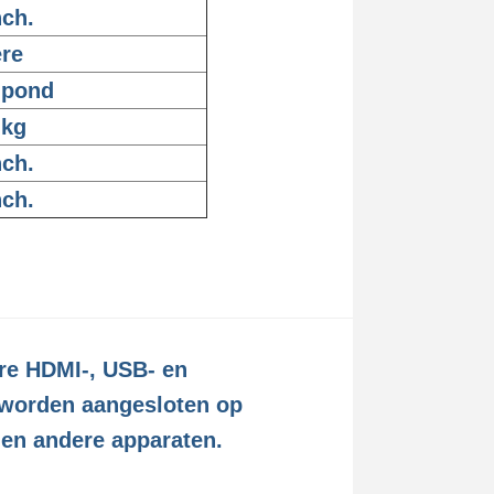
nch.
re
 pond
 kg
nch.
nch.
re HDMI-, USB- en
 worden aangesloten op
 en andere apparaten.