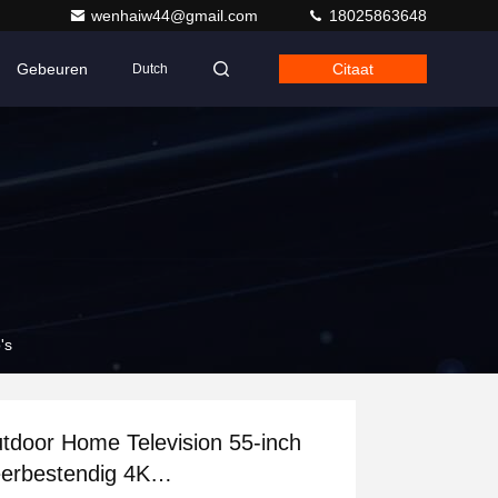
wenhaiw44@gmail.com
18025863648
Gebeuren
Citaat
Dutch
's
tdoor Home Television 55-inch
erbestendig 4K