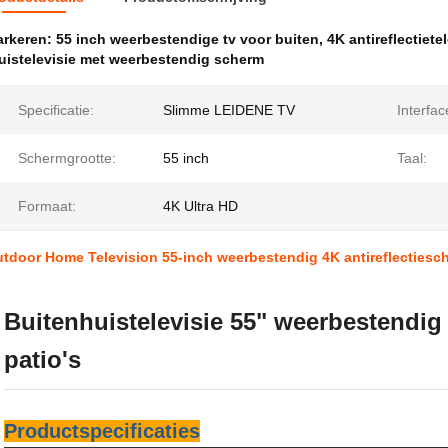
rkeren:
55 inch weerbestendige tv voor buiten
,
4K antireflectiete
uistelevisie met weerbestendig scherm
Specificatie:
Slimme LEIDENE TV
Interfac
Schermgrootte:
55 inch
Taal:
Formaat:
4K Ultra HD
tdoor Home Television 55-inch weerbestendig 4K antireflectiesch
Buitenhuistelevisie 55" weerbestendig 
patio's
Productspecificaties