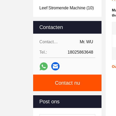
Leef Stromende Machine
(10)
Ma
th
Contacten
Contacten:
Mr. WU
Tel.:
18025863648
Ou
Contact nu
Post ons