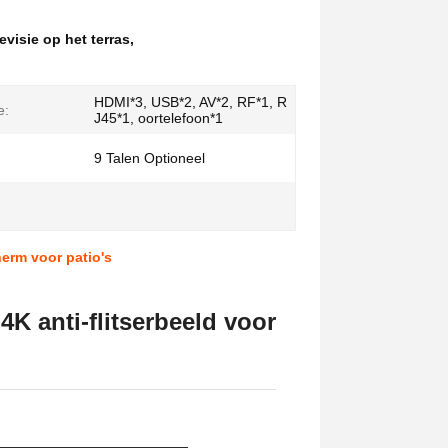
levisie op het terras
,
HDMI*3, USB*2, AV*2, RF*1, R
e:
J45*1, oortelefoon*1
9 Talen Optioneel
erm voor patio's
4K anti-flitserbeeld voor