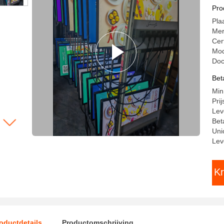
an
Pro
Pla
Me
Cer
Mod
Do
Bet
Min
Pri
Lev
Bet
Uni
Lev
Kr
oductdetails
Productomschrijving