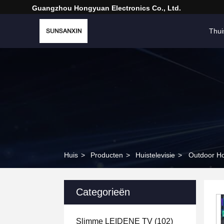
Guangzhou Hongyuan Electronics Co., Ltd.
Thui
Huis
>
Producten
>
Huistelevisie
>
Outdoor Ho
Categorieën
Slimme LEIDENE TV
(102)