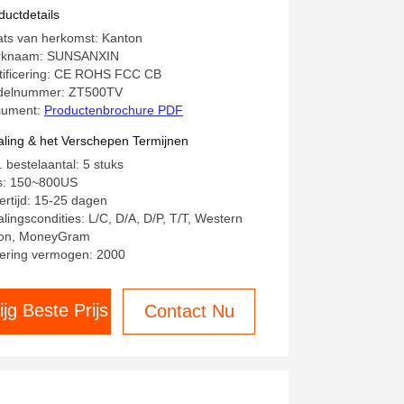
tireflectiescherm voor patio's
ductdetails
ats van herkomst: Kanton
rknaam: SUNSANXIN
tificering: CE ROHS FCC CB
elnummer: ZT500TV
cument:
Productenbrochure PDF
aling & het Verschepen Termijnen
. bestelaantal: 5 stuks
js: 150~800US
ertijd: 15-25 dagen
alingscondities: L/C, D/A, D/P, T/T, Western
on, MoneyGram
ering vermogen: 2000
ijg Beste Prijs
Contact Nu