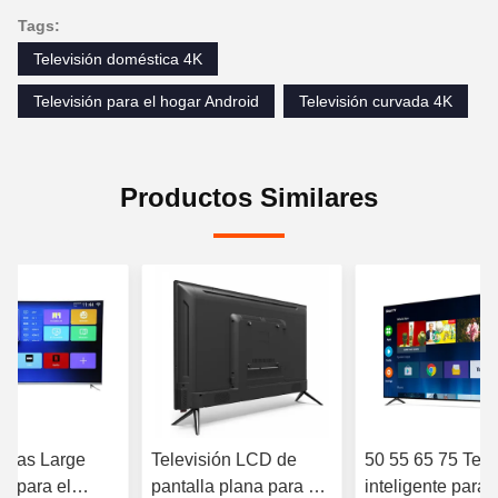
Tags:
Televisión doméstica 4K
Televisión para el hogar Android
Televisión curvada 4K
Productos Similares
adas Large
Televisión LCD de
50 55 65 75 Tele
V para el
pantalla plana para el
inteligente para e