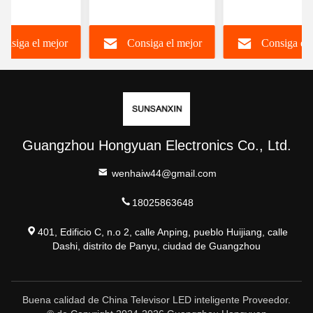
otel Uhd Smart
hogar 4K Full HD LED
hogar multilingü
LED Android
de alta resolución
Televisión inteli
onsiga el mejor
Consiga el mejor
Consiga el 
Smart TV 98 100 105
con wifi OEM O
110 pulgadas
precio
precio
precio
Guangzhou Hongyuan Electronics Co., Ltd.
wenhaiw44@gmail.com
18025863648
401, Edificio C, n.o 2, calle Anping, pueblo Huijiang, calle
Dashi, distrito de Panyu, ciudad de Guangzhou
Buena calidad de China Televisor LED inteligente Proveedor.