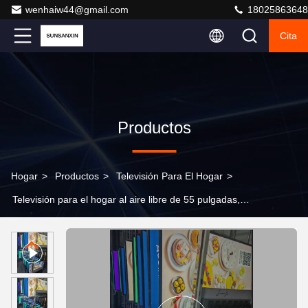
wenhaiw44@gmail.com
18025863648
Cita
Productos
Hogar
>
Productos
>
Televisión Para El Hogar
>
Televisión para el hogar al aire libre de 55 pulgadas,
pantalla antirreflexión 4K a prueba de intemperie para
patios