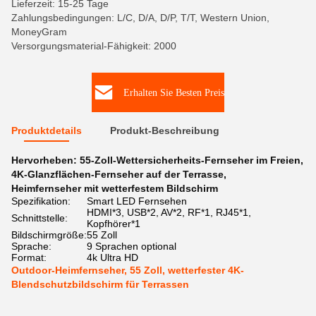
Lieferzeit: 15-25 Tage
Zahlungsbedingungen: L/C, D/A, D/P, T/T, Western Union,
MoneyGram
Versorgungsmaterial-Fähigkeit: 2000
Erhalten Sie Besten Preis
Produktdetails
Produkt-Beschreibung
Hervorheben:
55-Zoll-Wettersicherheits-Fernseher im Freien
,
4K-Glanzflächen-Fernseher auf der Terrasse
,
Heimfernseher mit wetterfestem Bildschirm
Spezifikation:
Smart LED Fernsehen
HDMI*3, USB*2, AV*2, RF*1, RJ45*1,
Schnittstelle:
Kopfhörer*1
Bildschirmgröße:
55 Zoll
Sprache:
9 Sprachen optional
Format:
4k Ultra HD
Outdoor-Heimfernseher, 55 Zoll, wetterfester 4K-
Blendschutzbildschirm für Terrassen