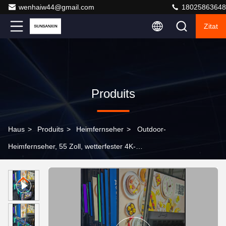
wenhaiw44@gmail.com
18025863648
Zitat
Produits
Haus
>
Produits
>
Heimfernseher
>
Outdoor-
Heimfernseher, 55 Zoll, wetterfester 4K-
Blendschutzbildschirm für Terrassen