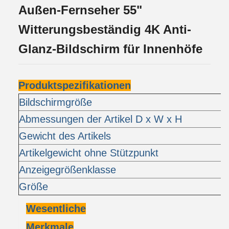
Außen-Fernseher 55"
Witterungsbeständig 4K Anti-
Glanz-Bildschirm für Innenhöfe
Produktspezifikationen
Bildschirmgröße
5
Abmessungen der Artikel D x W x H
a
Gewicht des Artikels
1
Artikelgewicht ohne Stützpunkt
1
Anzeigegrößenklasse
5
Größe
5
Wesentliche
Merkmale