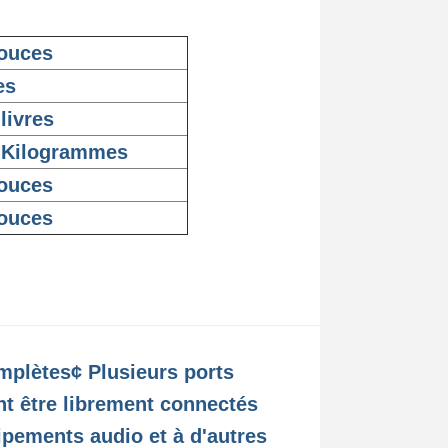
ouces
es
 livres
 Kilogrammes
ouces
ouces
omplètes
¢ Plusieurs ports
nt être librement connectés
ipements audio et à d'autres