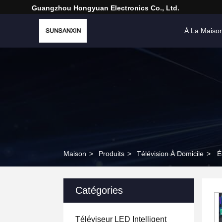
Guangzhou Hongyuan Electronics Co., Ltd.
À La Maiso
Maison
>
Produits
>
Télévision À Domicile
>
É
Catégories
Téléviseur LED Intelligent