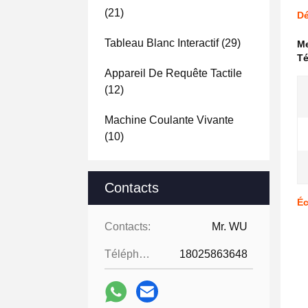
(21)
Dé
Tableau Blanc Interactif
(29)
Me
Té
Appareil De Requête Tactile
(12)
Machine Coulante Vivante
(10)
Contacts
Éc
Contacts:
Mr. WU
Téléphone:
18025863648