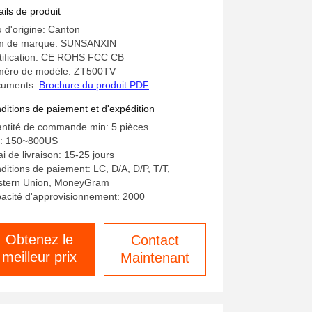
uces
ails de produit
u d'origine: Canton
 de marque: SUNSANXIN
tification: CE ROHS FCC CB
éro de modèle: ZT500TV
uments:
Brochure du produit PDF
ditions de paiement et d'expédition
ntité de commande min: 5 pièces
x: 150~800US
ai de livraison: 15-25 jours
ditions de paiement: LC, D/A, D/P, T/T,
tern Union, MoneyGram
acité d'approvisionnement: 2000
Obtenez le
Contact
meilleur prix
Maintenant