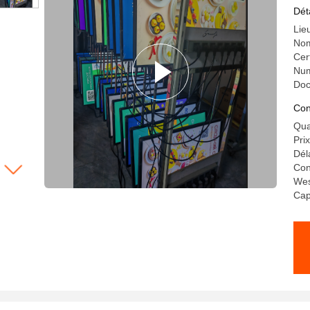
po
Dét
Lie
Nom
Cer
Num
Doc
Con
Qua
Pri
Dél
Con
Wes
Cap